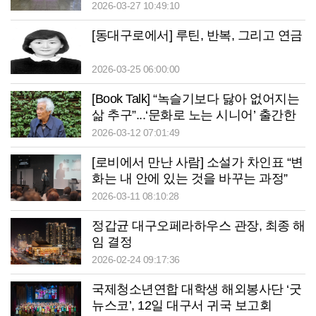
2026-03-27 10:49:10
[동대구로에서] 루틴, 반복, 그리고 연금
2026-03-25 06:00:00
[Book Talk] “녹슬기보다 닳아 없어지는
삶 추구”...‘문화로 노는 시니어’ 출간한
문무학 시인
2026-03-12 07:01:49
[로비에서 만난 사람] 소설가 차인표 “변
화는 내 안에 있는 것을 바꾸는 과정”
2026-03-11 08:10:28
정갑균 대구오페라하우스 관장, 최종 해
임 결정
2026-02-24 09:17:36
국제청소년연합 대학생 해외봉사단 ‘굿
뉴스코’, 12일 대구서 귀국 보고회