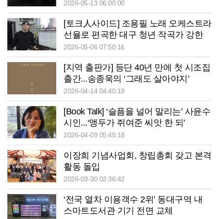
2026-05-13 06:00:00
[토크人사이드] 조용필 노래 오케스트라
선율로 편곡한 대구 청년 작곡가 강한
뫼...“제 음악 철학의 주요 키워드는 ‘문
2026-05-06 07:50:16
학과 사람’”
[지역 출판가] 등단 40년 만에 첫 시조집
출간...송종욱의 ‘그래도 살아야지’
2026-04-14 04:40:19
[Book Talk] ‘슬픔을 널어 말리는’ 사윤수
시인...‘앵두가 쥐여준 씨앗 한 되’
2026-04-09 05:45:18
이장희 기념사업회, 창립총회 갖고 본격
활동 돌입
2026-03-30 02:36:42
‘전국 열차 이용객수 2위’ 동대구역 내
스마트도서관 기기 전면 교체