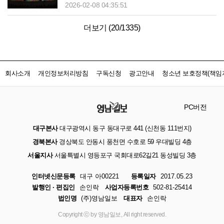
2026-02-08 04:35:51
더보기 (
20
/
1335
)
회사소개
개인정보처리방침
구독신청
광고안내
청소년 보호정책(책임자
PC버전
대구본사
대구광역시 동구 동대구로 441 (신천동 111번지)
경북본사
경상북도 안동시 풍천면 수호로 59 우대빌딩 4층
서울지사
서울특별시 영등포구 국회대로62길21 동성빌딩 3층
인터넷신문등록
대구 아00221
등록일자
2017.05.23
발행인 · 편집인
손인락
사업자등록번호
502-81-25414
법인명
(주)영남일보
대표자
손인락
Copyright ⓒ by 영남일보, All right reserved.