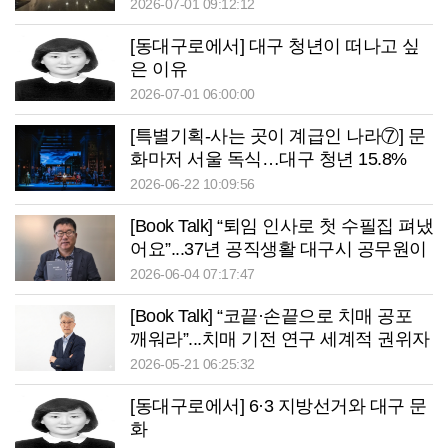
2026-07-01 09:12:12
[동대구로에서] 대구 청년이 떠나고 싶
은 이유
2026-07-01 06:00:00
[특별기획-사는 곳이 계급인 나라⑦] 문
화마저 서울 독식…대구 청년 15.8%
“문화 혜택 때문에 떠난다”
2026-06-22 10:09:56
[Book Talk] “퇴임 인사로 첫 수필집 펴냈
어요”...37년 공직생활 대구시 공무원이
전하는 유쾌함과 지혜
2026-06-04 07:17:47
[Book Talk] “코끝·손끝으로 치매 공포
깨워라”...치매 기전 연구 세계적 권위자
문제일 교수
2026-05-21 06:25:32
[동대구로에서] 6·3 지방선거와 대구 문
화