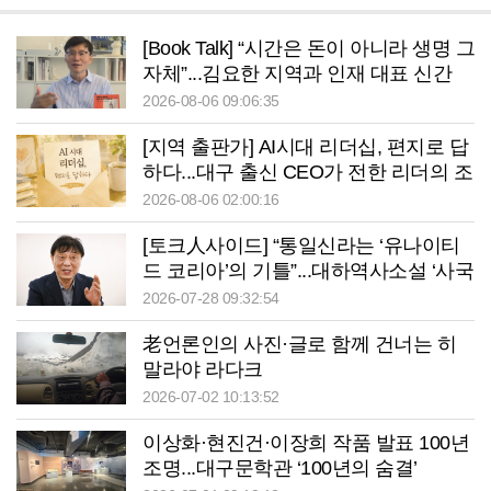
[Book Talk] “시간은 돈이 아니라 생명 그
자체”...김요한 지역과 인재 대표 신간
‘시간은 어떻게 삶의 무기가 되는가’
2026-08-06 09:06:35
[지역 출판가] AI시대 리더십, 편지로 답
하다...대구 출신 CEO가 전한 리더의 조
건
2026-08-06 02:00:16
[토크人사이드] “통일신라는 ‘유나이티
드 코리아’의 기틀”...대하역사소설 ‘사국
지’ 완간한 대구 출신 하응백 소설가
2026-07-28 09:32:54
老언론인의 사진·글로 함께 건너는 히
말라야 라다크
2026-07-02 10:13:52
이상화·현진건·이장희 작품 발표 100년
조명...대구문학관 ‘100년의 숨결’