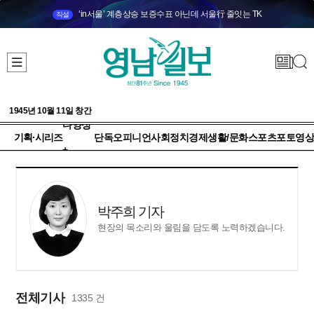
‘in서울’ 계층상승 보증수표 아닌데 서울行 줄잇는 TK
직설
1945년 10월 11일 창간
다양성
기획·시리즈
단독
오피니언
사회
정치
경제
생활/문화
스포츠
포토
영상
+
박주희 기자
현장의 목소리와 울림을 담도록 노력하겠습니다.
전체기사
1335 건