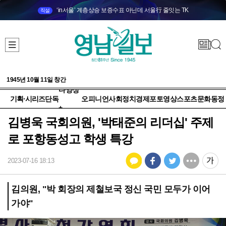
‘in서울’ 계층상승 보증수표 아닌데 서울行 줄잇는 TK
직설
1945년 10월 11일 창간
다양성
기획·시리즈
단독
오피니언
사회
정치
경제
포토
영상
스포츠
문화
동정
+
김병욱 국회의원, '박태준의 리더십' 주제
로 포항동성고 학생 특강
2023-07-16 18:13
김의원, "박 회장의 제철보국 정신 국민 모두가 이어
가야"