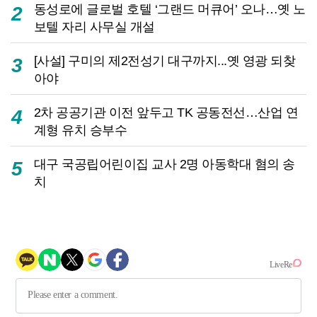
동성로에 글로벌 호텔 ‘그랜드 머큐어’ 오나…옛 노
2
보텔 자리 사무실 개설
[사설] 구미의 제2전성기 대구까지...옛 영광 되찾
3
아야
2차 공공기관 이전 앞두고 TK 공동전선…산업 연
4
계형 유치 승부수
대구 국공립어린이집 교사 2명 아동학대 혐의 송
5
치