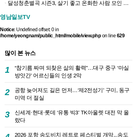
달성청춘별곡 시즌3, 살기 좋고 온화한 사람 모인 북5리 무대 속으로
영남일보TV
Notice
: Undefined offset: 0 in
/home/yeongnam/public_html/mobile/view.php
on line
629
많이 본 뉴스
“참기름 짜며 되찾은 삶의 활력”…대구 중구 ‘마실
1
방앗간’ 어르신들의 인생 2막
공항 늦어져도 길은 먼저…‘제2전성기’ 구미, 동구
2
미역 더 절실
신세계·현대·롯데 ‘유통 빅3’ TK아울렛 대전 막 올
3
랐다
2026 포항 송도비치 레트로 페스티벌 개막...송도
4