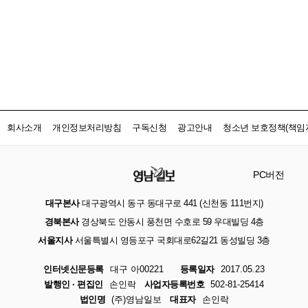
회사소개
개인정보처리방침
구독신청
광고안내
청소년 보호정책(책임자
PC버전
대구본사
대구광역시 동구 동대구로 441 (신천동 111번지)
경북본사
경상북도 안동시 풍천면 수호로 59 우대빌딩 4층
서울지사
서울특별시 영등포구 국회대로62길21 동성빌딩 3층
인터넷신문등록
대구 아00221
등록일자
2017.05.23
발행인 · 편집인
손인락
사업자등록번호
502-81-25414
법인명
(주)영남일보
대표자
손인락