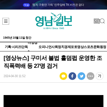
‘정치 구호만 가득’ 민주당에 TK 비전은 없다
직설
1945년 10월 11일 창간
다양성
기획·시리즈
단독
오피니언
사회
정치
경제
포토
영상
스포츠
문화
동정
+
[영상뉴스] 구미서 불법 홀덤펍 운영한 조
직폭력배 등 27명 검거
2024-04-30 11:52