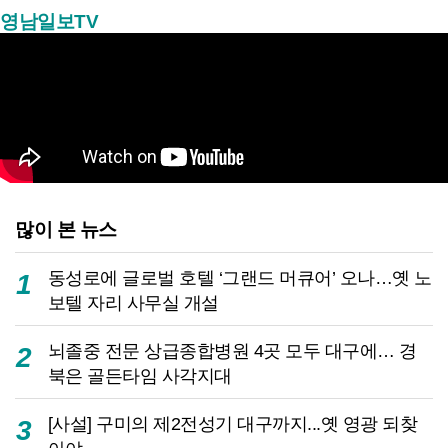
영남일보TV
많이 본 뉴스
동성로에 글로벌 호텔 ‘그랜드 머큐어’ 오나…옛 노
1
보텔 자리 사무실 개설
뇌졸중 전문 상급종합병원 4곳 모두 대구에… 경
2
북은 골든타임 사각지대
[사설] 구미의 제2전성기 대구까지...옛 영광 되찾
3