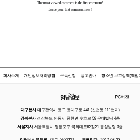
회사소개
개인정보처리방침
구독신청
광고안내
청소년 보호정책(책임자
PC버전
대구본사
대구광역시 동구 동대구로 441 (신천동 111번지)
경북본사
경상북도 안동시 풍천면 수호로 59 우대빌딩 4층
서울지사
서울특별시 영등포구 국회대로62길21 동성빌딩 3층
인터넷신문등록
대구 아00221
등록일자
2017.05.23