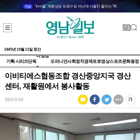
‘in서울’ 계층상승 보증수표 아닌데 서울行 줄잇는 TK
직설
1945년 10월 11일 창간
다양성
기획·시리즈
단독
오피니언
사회
정치
경제
포토
영상
스포츠
문화
동정
+
이비티에스협동조합 경산중앙지국 경산
센터, 재활원에서 봉사활동
2024-11-04