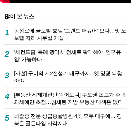
많이 본 뉴스
동성로에 글로벌 호텔 ‘그랜드 머큐어’ 오나…옛 노
1
보텔 자리 사무실 개설
‘세컨드홈’ 특례 광역시 전체로 확대해야 ‘인구유
2
입’ 가능하다
[사설] 구미의 제2전성기 대구까지...옛 영광 되찾
3
아야
[부동산 세제개편안 뜯어보니] 수도권 초고가 주택
4
과세에만 초점…침체된 지방 부동산 대책은 없다
뇌졸중 전문 상급종합병원 4곳 모두 대구에… 경
5
북은 골든타임 사각지대