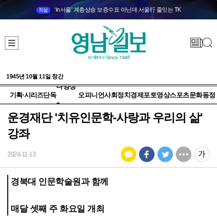
‘in서울’ 계층상승 보증수표 아닌데 서울行 줄잇는 TK
직설
1945년 10월 11일 창간
다양성
기획·시리즈
단독
오피니언
사회
정치
경제
포토
영상
스포츠
문화
동정
+
운경재단 '치유인문학-사랑과 우리의 삶'
강좌
2024-11-13
경북대 인문학술원과 함께
매달 셋째 주 화요일 개최