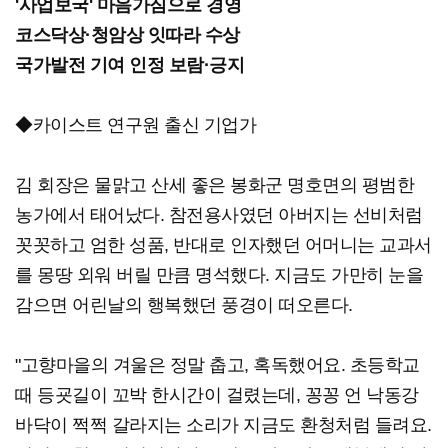
'사업보국' 마음가짐으로 경영
코스닥상·청암상 잇따라 수상
국가발전 기여 인정 보람·긍지
◆카이스트 연구원 출신 기업가
김 회장은 물맑고 산세 좋은 봉화군 명호면의 평범한
농가에서 태어났다. 참전용사였던 아버지는 선비처럼
꼿꼿하고 엄한 성품, 반대로 인자했던 어머니는 교과서
를 몽땅 외워 버릴 만큼 명석했다. 지금도 가만히 눈을
감으면 어린날의 행복했던 풍경이 떠오른다.
"고향마을의 겨울은 정말 춥고, 혹독했어요. 초등학교
때 등굣길이 꼬박 한시간이 걸렸는데, 꽁꽁 언 낙동강
바닥이 쩍쩍 갈라지는 소리가 지금도 환청처럼 들려요.