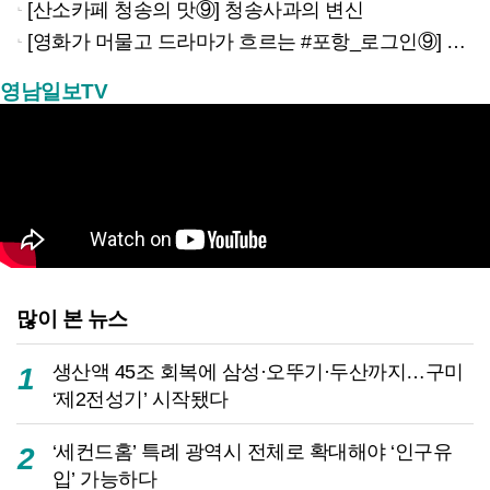
[산소카페 청송의 맛⑨] 청송사과의 변신
[영화가 머물고 드라마가 흐르는 #포항_로그인⑨] 하루 끝의 조용한 여운을 느끼고 싶을 때 ‘월포역’
영남일보TV
많이 본 뉴스
생산액 45조 회복에 삼성·오뚜기·두산까지…구미
1
‘제2전성기’ 시작됐다
‘세컨드홈’ 특례 광역시 전체로 확대해야 ‘인구유
2
입’ 가능하다