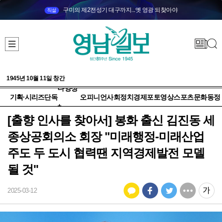
구미의 제2전성기 대구까지...옛 영광 되찾아야
직설
1945년 10월 11일 창간
다양성
기획·시리즈
단독
오피니언
사회
정치
경제
포토
영상
스포츠
문화
동정
+
[출향 인사를 찾아서] 봉화 출신 김진동 세
종상공회의소 회장 "미래행정-미래산업
주도 두 도시 협력땐 지역경제발전 모델
될 것"
2025-03-12