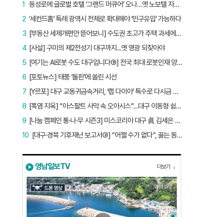
1
동성로에 글로벌 호텔 ‘그랜드 머큐어’ 오나…옛 노보텔 자리 사무실 개설
2
‘세컨드홈’ 특례 광역시 전체로 확대해야 ‘인구유입’ 가능하다
3
[부동산 세제개편안 뜯어보니] 수도권 초고가 주택 과세에만 초점…침체된 지방 부동산 대책은 없다
4
[사설] 구미의 제2전성기 대구까지...옛 영광 되찾아야
5
[여기는 AI로봇 수도 대구입니다⑤] 전국 최대 로봇인재 양성소…“대구산업 맞춤형 교육과정 만들자”
6
[포토뉴스] 태풍 ‘돌핀’에 쏠린 시선
7
[Y르포] 대구 교동귀금속거리, ‘랩 다이아’ 특수로 다시금 활기…“반짝 인기 의존 않는 지속 가능 성장 동력 마련해야”
8
[폭염 지옥] “아스팔트 사막 속 오아시스”…대구 이동형 쉼터 버스 ‘북적’, 지하철역도 ‘바글’
9
[나눔 캠페인 통·나·무 시즌3] 미스코리아 대구 眞 김세은 “내가 받은 응원, 다음 사람에게”
10
[대구·경북 기후재난 보고서③] “어쩔 수가 없다”, 끓는 동해…‘절멸 위기’ 경북 수산업
영남일보TV
더보기