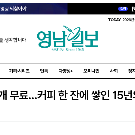
옛 영광 되찾아야
[
칼럼
TODAY
2026년 
를 생각합니다
기획·시리즈
단독
다양성+
오피니언
사회
정
두 개 무료…커피 한 잔에 쌓인 15년