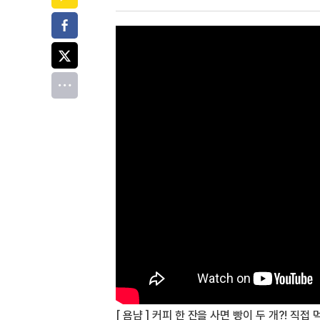
페이스북
트위터
전체
[ 욤냠 ] 커피 한 잔을 사면 빵이 두 개?! 직접