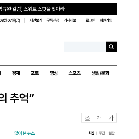
박규완 칼럼] 스위트 스팟을 찾아라
08월 07일(금)
지면보기
구독신청
기사제보
로그인
회원가입
치
경제
포토
영상
스포츠
생활/문화
의 추억”
인쇄
글자작게
글자크게
많이 본 뉴스
최신
주간
월간