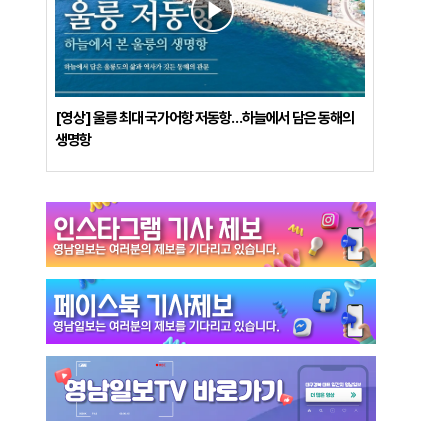
[영상] 울릉 최대 국가어항 저동항…하늘에서 담은 동해의
생명항