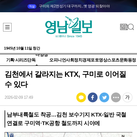
구미의 제2전성기 대구까지...옛 영광 되찾아야
직설
1945년 10월 11일 창간
다양성
기획·시리즈
단독
오피니언
사회
정치
경제
포토
영상
스포츠
문화
동정
+
김천에서 갈라지는 KTX, 구미로 이어질
수 있다
2026-02-09 17:49
남부내륙철도 착공…김천 보수기지 KTX-일반 국철
연결로 구미역·TK공항 철도까지 시야에