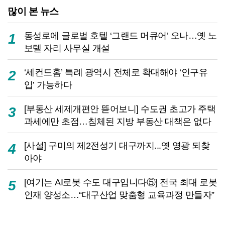
많이 본 뉴스
동성로에 글로벌 호텔 ‘그랜드 머큐어’ 오나…옛 노
1
보텔 자리 사무실 개설
‘세컨드홈’ 특례 광역시 전체로 확대해야 ‘인구유
2
입’ 가능하다
[부동산 세제개편안 뜯어보니] 수도권 초고가 주택
3
과세에만 초점…침체된 지방 부동산 대책은 없다
[사설] 구미의 제2전성기 대구까지...옛 영광 되찾
4
아야
[여기는 AI로봇 수도 대구입니다⑤] 전국 최대 로봇
5
인재 양성소…“대구산업 맞춤형 교육과정 만들자”