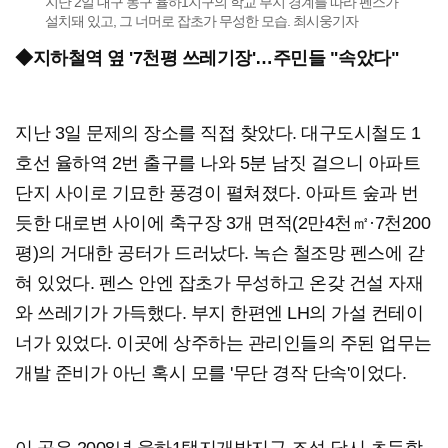
지난 2일 대구 동구 율하1지구의 학교 부지 경계를 따라 펜스가
설치돼 있고, 그 너머로 잡초가 무성한 모습. 최시웅기자
◆지하철역 옆 '7천평 쓰레기장'…주민들 "속았다"
지난 3일 문제의 장소를 직접 찾았다. 대구도시철도 1
호선 율하역 2번 출구를 나와 5분 남짓 걸으니 아파트
단지 사이로 기묘한 풍경이 펼쳐졌다. 아파트 숲과 번
듯한 대로변 사이에 축구장 3개 면적(2만4천㎡·7천200
평)의 거대한 공터가 드러났다. 녹슨 철조망 펜스에 갇
혀 있었다. 펜스 안엔 잡초가 무성하고 온갖 건설 자재
와 쓰레기가 가득했다. 부지 한편엔 LH의 가설 컨테이
너가 있었다. 이곳에 상주하는 관리인들의 주된 업무는
개발 준비가 아닌 혹시 모를 '무단 경작 단속'이었다.
이 곳은 2008년 율하1택지개발지구 조성 당시 초등학