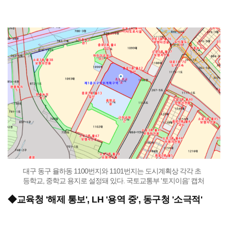
대구 동구 율하동 1100번지와 1101번지는 도시계획상 각각 초
등학교, 중학교 용지로 설정돼 있다. 국토교통부 '토지이음' 캡처
◆교육청 '해제 통보', LH '용역 중', 동구청 '소극적'