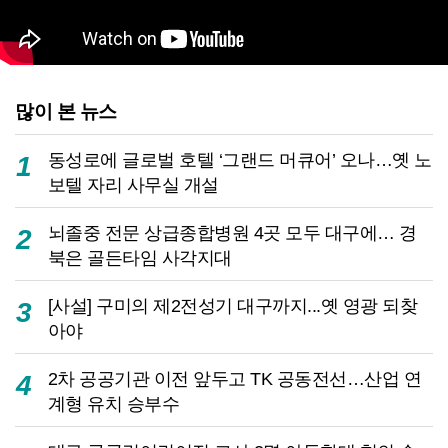
많이 본 뉴스
동성로에 글로벌 호텔 ‘그랜드 머큐어’ 오나…옛 노
1
보텔 자리 사무실 개설
뇌졸중 전문 상급종합병원 4곳 모두 대구에… 경
2
북은 골든타임 사각지대
[사설] 구미의 제2전성기 대구까지...옛 영광 되찾
3
아야
2차 공공기관 이전 앞두고 TK 공동전선…산업 연
4
계형 유치 승부수