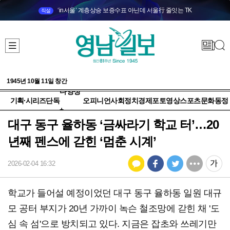
‘in서울’ 계층상승 보증수표 아닌데 서울行 줄잇는 TK
직설
1945년 10월 11일 창간
다양성
기획·시리즈
단독
오피니언
사회
정치
경제
포토
영상
스포츠
문화
동정
+
대구 동구 율하동 ‘금싸라기 학교 터’…20
년째 펜스에 갇힌 ‘멈춘 시계’
2026-02-04 16:32
학교가 들어설 예정이었던 대구 동구 율하동 일원 대규
모 공터 부지가 20년 가까이 녹슨 철조망에 갇힌 채 '도
심 속 섬'으로 방치되고 있다. 지금은 잡초와 쓰레기만