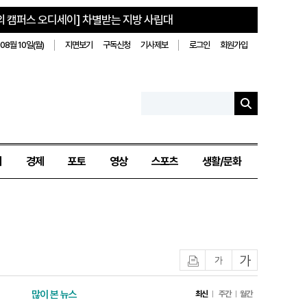
의 캠퍼스 오디세이] 차별받는 지방 사립대
08월 10일(월)
지면보기
구독신청
기사제보
로그인
회원가입
치
경제
포토
영상
스포츠
생활/문화
인쇄
글자작게
글자크게
많이 본 뉴스
최신
주간
월간