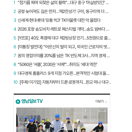
1
“참기름 짜며 되찾은 삶의 활력”…대구 중구 ‘마실방앗간’ 어르신들의 인생 2막
2
공항 늦어져도 길은 먼저…‘제2전성기’ 구미, 동구미역 더 절실
3
신세계·현대·롯데 ‘유통 빅3’ TK아울렛 대전 막 올랐다
4
2026 포항 송도비치 레트로 페스티벌 개막...송도 밤바다 달군 레트로 열기
5
[Y르포] 40도 폭염에 대구 제2빙상장 인기…5천원으로 즐기는 ‘피서’
6
[이통장 발언대] “어르신의 발이 되고, 외국인 근로자의 벗이 되고”…박상철 이장의 ‘사람 농사’
7
꿈의 영업이익률 20%를 넘은 TK 반도체 3사…지역 경제 생태계 바꾸나
8
“5060은 ‘셔플’, 2030은 ‘서예’”…취미도 ‘세대 역전’
9
대구경북 홈플러스 9개 지점 가오픈…본격적인 시험대 올랐다
10
[주목! 이기업] 자동차부터 드론·로봇까지…판교 떠나 대구 온 ‘괴물 스타트업’
영남일보TV
더보기