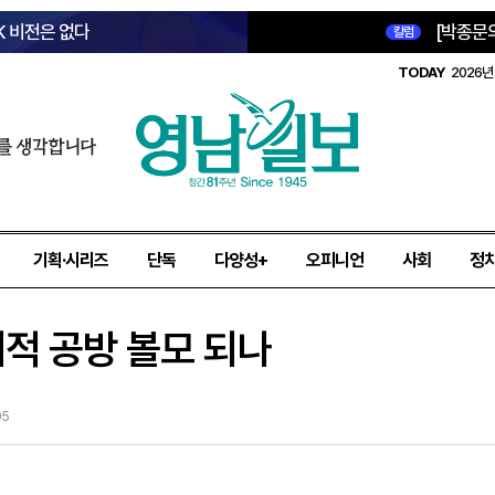
K 비전은 없다
[박종문
칼럼
TODAY
2026년 
를 생각합니다
기획·시리즈
단독
다양성+
오피니언
사회
정
치적 공방 볼모 되나
05