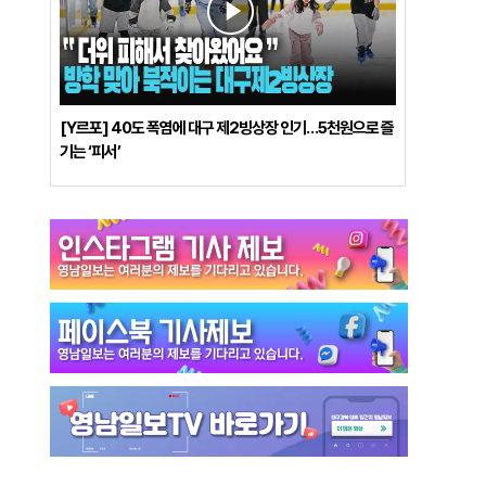
[Y르포] 40도 폭염에 대구 제2빙상장 인기…5천원으로 즐
기는 ‘피서’