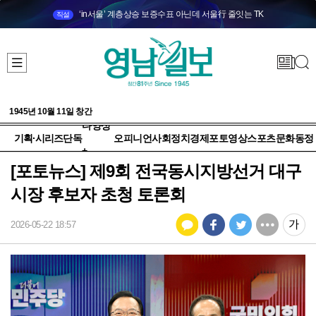
‘in서울’ 계층상승 보증수표 아닌데 서울行 줄잇는 TK
직설
1945년 10월 11일 창간
다양성
기획·시리즈
단독
오피니언
사회
정치
경제
포토
영상
스포츠
문화
동정
+
[포토뉴스] 제9회 전국동시지방선거 대구
시장 후보자 초청 토론회
2026-05-22 18:57