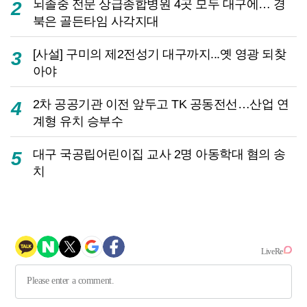
뇌졸중 전문 상급종합병원 4곳 모두 대구에… 경
2
북은 골든타임 사각지대
[사설] 구미의 제2전성기 대구까지...옛 영광 되찾
3
아야
2차 공공기관 이전 앞두고 TK 공동전선…산업 연
4
계형 유치 승부수
대구 국공립어린이집 교사 2명 아동학대 혐의 송
5
치