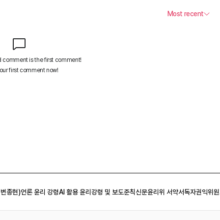
 변종현)
언론 윤리 강령
AI 활용 윤리강령 및 보도준칙
신문윤리위 서약서
독자권익위원