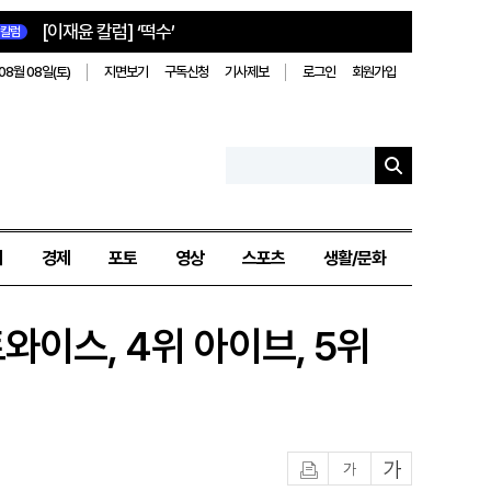
[이재윤 칼럼] ‘떡수’
칼럼
08월 08일(토)
지면보기
구독신청
기사제보
로그인
회원가입
치
경제
포토
영상
스포츠
생활/문화
와이스, 4위 아이브, 5위
인쇄
글자작게
글자크게