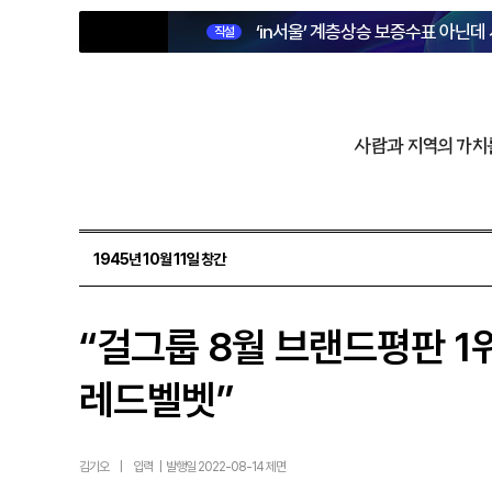
‘in서울’ 계층상승 보증수표 아닌데
직설
사람과 지역의 가치
1945년 10월 11일 창간
“걸그룹 8월 브랜드평판 1위
레드벨벳”
김기오
|
입력 | 발행일 2022-08-14 제면