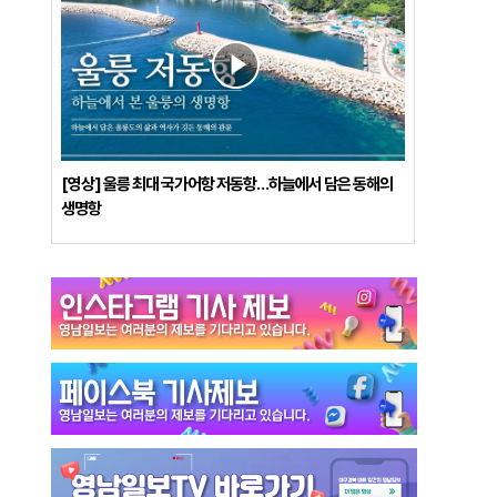
[영상] 울릉 최대 국가어항 저동항…하늘에서 담은 동해의
생명항