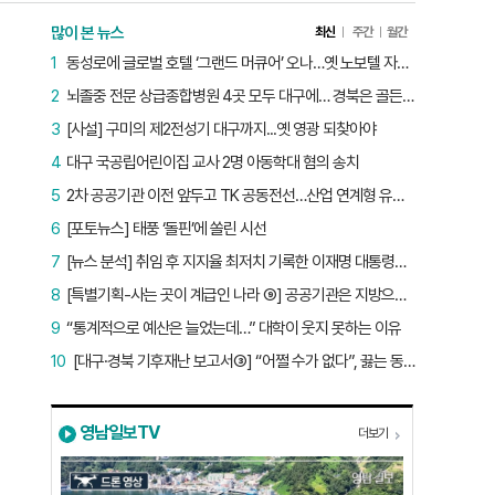
많이 본 뉴스
최신
주간
월간
1
동성로에 글로벌 호텔 ‘그랜드 머큐어’ 오나…옛 노보텔 자리 사무실 개설
2
뇌졸중 전문 상급종합병원 4곳 모두 대구에… 경북은 골든타임 사각지대
3
[사설] 구미의 제2전성기 대구까지...옛 영광 되찾아야
4
대구 국공립어린이집 교사 2명 아동학대 혐의 송치
5
2차 공공기관 이전 앞두고 TK 공동전선…산업 연계형 유치 승부수
6
[포토뉴스] 태풍 ‘돌핀’에 쏠린 시선
7
[뉴스 분석] 취임 후 지지율 최저치 기록한 이재명 대통령…왜?
8
[특별기획-사는 곳이 계급인 나라 ⑨] 공공기관은 지방으로 왔지만, 그들이 사는 곳은 서울이었다
9
“통계적으로 예산은 늘었는데…” 대학이 웃지 못하는 이유
10
[대구·경북 기후재난 보고서③] “어쩔 수가 없다”, 끓는 동해…‘절멸 위기’ 경북 수산업
영남일보TV
더보기