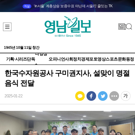
‘in서울’ 계층상승 보증수표 아닌데 서울行 줄잇는 TK
직설
1945년 10월 11일 창간
다양성
기획·시리즈
단독
오피니언
사회
정치
경제
포토
영상
스포츠
문화
동정
+
한국수자원공사 구미권지사, 설맞이 명절
음식 전달
2025-01-22