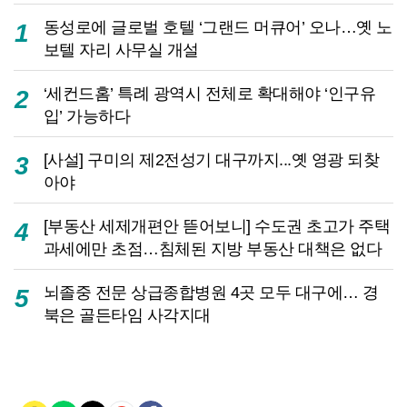
동성로에 글로벌 호텔 ‘그랜드 머큐어’ 오나…옛 노
1
보텔 자리 사무실 개설
‘세컨드홈’ 특례 광역시 전체로 확대해야 ‘인구유
2
입’ 가능하다
[사설] 구미의 제2전성기 대구까지...옛 영광 되찾
3
아야
[부동산 세제개편안 뜯어보니] 수도권 초고가 주택
4
과세에만 초점…침체된 지방 부동산 대책은 없다
뇌졸중 전문 상급종합병원 4곳 모두 대구에… 경
5
북은 골든타임 사각지대