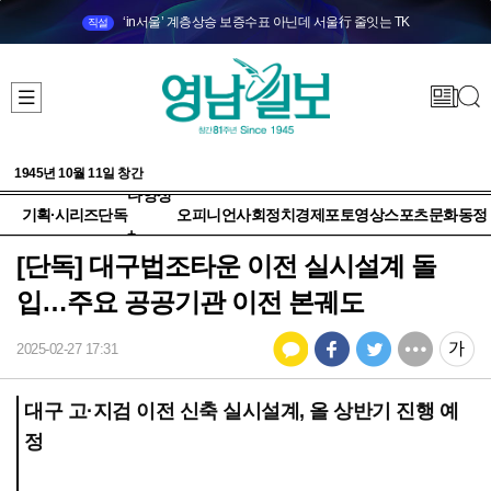
‘in서울’ 계층상승 보증수표 아닌데 서울行 줄잇는 TK
직설
1945년 10월 11일 창간
다양성
기획·시리즈
단독
오피니언
사회
정치
경제
포토
영상
스포츠
문화
동정
+
[단독] 대구법조타운 이전 실시설계 돌
입…주요 공공기관 이전 본궤도
2025-02-27 17:31
대구 고·지검 이전 신축 실시설계, 올 상반기 진행 예
정