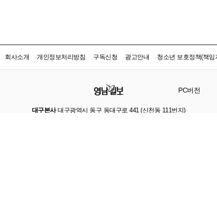
회사소개
개인정보처리방침
구독신청
광고안내
청소년 보호정책(책임자
PC버전
대구본사
대구광역시 동구 동대구로 441 (신천동 111번지)
경북본사
경상북도 안동시 풍천면 수호로 59 우대빌딩 4층
서울지사
서울특별시 영등포구 국회대로62길21 동성빌딩 3층
인터넷신문등록
대구 아00221
등록일자
2017.05.23
발행인 · 편집인
손인락
사업자등록번호
502-81-25414
법인명
(주)영남일보
대표자
손인락
Copyright ⓒ by 영남일보, All right reserved.