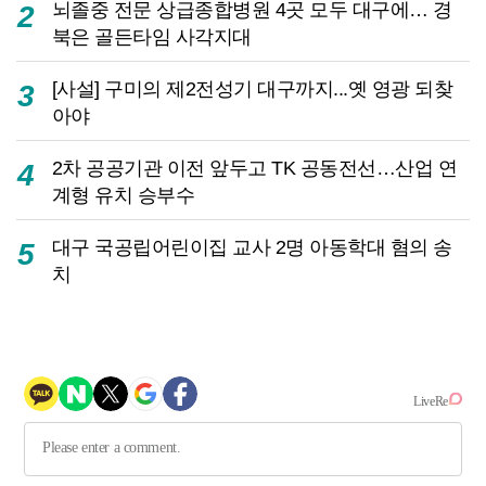
뇌졸중 전문 상급종합병원 4곳 모두 대구에… 경
2
북은 골든타임 사각지대
[사설] 구미의 제2전성기 대구까지...옛 영광 되찾
3
아야
2차 공공기관 이전 앞두고 TK 공동전선…산업 연
4
계형 유치 승부수
대구 국공립어린이집 교사 2명 아동학대 혐의 송
5
치