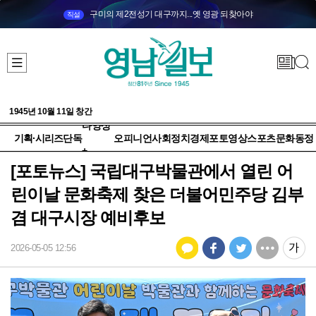
구미의 제2전성기 대구까지...옛 영광 되찾아야
직설
1945년 10월 11일 창간
다양성
기획·시리즈
단독
오피니언
사회
정치
경제
포토
영상
스포츠
문화
동정
+
[포토뉴스] 국립대구박물관에서 열린 어
린이날 문화축제 찾은 더불어민주당 김부
겸 대구시장 예비후보
2026-05-05 12:56