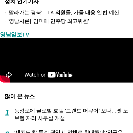
정치 인기기사
‘말라가는 경북’…TK 의원들, 가뭄 대응 입법·예산 확보 나선다
[영남시론] ‘임미애 민주당 최고위원’
영남일보TV
많이 본 뉴스
동성로에 글로벌 호텔 ‘그랜드 머큐어’ 오나…옛 노
1
보텔 자리 사무실 개설
‘세컨드홈’ 특례 광역시 전체로 확대해야 ‘인구유