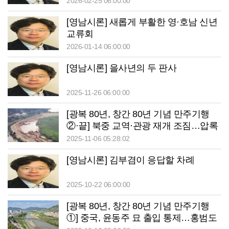
2026-02-25 06:00:00
[영남시론] 새롭게 부활한 영·호남 신년
교류회
2026-01-14 06:00:00
[영남시론] 을사년의 두 판사
2025-11-26 06:00:00
[광복 80년, 창간 80년 기념 만주기행
②·끝] 북중 교역·관광 재개 조짐…압록
강 너머 북한 ‘상전벽해’
2025-11-06 05:28:02
[영남시론] 김부겸이 응답할 차례
2025-10-22 06:00:00
[광복 80년, 창간 80년 기념 만주기행
①] 중국, 윤동주 묘 출입 통제…홍범도