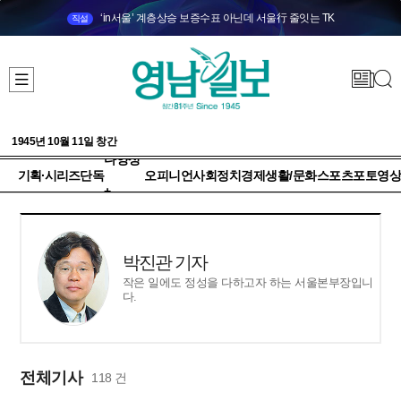
‘in서울’ 계층상승 보증수표 아닌데 서울行 줄잇는 TK
직설
1945년 10월 11일 창간
다양성
기획·시리즈
단독
오피니언
사회
정치
경제
생활/문화
스포츠
포토
영상
+
박진관 기자
작은 일에도 정성을 다하고자 하는 서울본부장입니
다.
전체기사
118 건