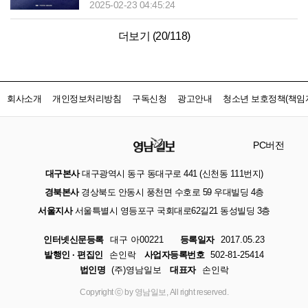
2025-02-23 04:45:24
더보기 (
20
/
118
)
회사소개
개인정보처리방침
구독신청
광고안내
청소년 보호정책(책임자
PC버전
대구본사
대구광역시 동구 동대구로 441 (신천동 111번지)
경북본사
경상북도 안동시 풍천면 수호로 59 우대빌딩 4층
서울지사
서울특별시 영등포구 국회대로62길21 동성빌딩 3층
인터넷신문등록
대구 아00221
등록일자
2017.05.23
발행인 · 편집인
손인락
사업자등록번호
502-81-25414
법인명
(주)영남일보
대표자
손인락
Copyright ⓒ by 영남일보, All right reserved.