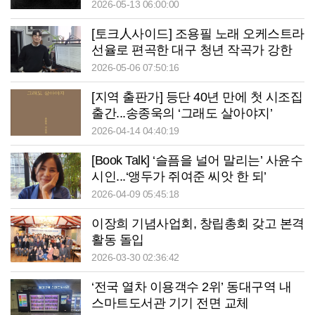
2026-05-13 06:00:00
[토크人사이드] 조용필 노래 오케스트라
선율로 편곡한 대구 청년 작곡가 강한
뫼...“제 음악 철학의 주요 키워드는 ‘문
2026-05-06 07:50:16
학과 사람’”
[지역 출판가] 등단 40년 만에 첫 시조집
출간...송종욱의 ‘그래도 살아야지’
2026-04-14 04:40:19
[Book Talk] ‘슬픔을 널어 말리는’ 사윤수
시인...‘앵두가 쥐여준 씨앗 한 되’
2026-04-09 05:45:18
이장희 기념사업회, 창립총회 갖고 본격
활동 돌입
2026-03-30 02:36:42
‘전국 열차 이용객수 2위’ 동대구역 내
스마트도서관 기기 전면 교체