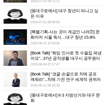
2026-07-01 09:12:12
[동대구로에서] 대구 청년이 떠나고 싶
은 이유
2026-07-01 06:00:00
[특별기획-사는 곳이 계급인 나라⑦] 문
화마저 서울 독식…대구 청년 15.8%
“문화 혜택 때문에 떠난다”
2026-06-22 10:09:56
[Book Talk] “퇴임 인사로 첫 수필집 펴냈
어요”...37년 공직생활 대구시 공무원이
전하는 유쾌함과 지혜
2026-06-04 07:17:47
[Book Talk] “코끝·손끝으로 치매 공포
깨워라”...치매 기전 연구 세계적 권위자
문제일 교수
2026-05-21 06:25:32
[동대구로에서] 6·3 지방선거와 대구 문
화