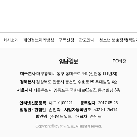
회사소개
개인정보처리방침
구독신청
광고안내
청소년 보호정책(책임자
PC버전
대구본사
대구광역시 동구 동대구로 441 (신천동 111번지)
경북본사
경상북도 안동시 풍천면 수호로 59 우대빌딩 4층
서울지사
서울특별시 영등포구 국회대로62길21 동성빌딩 3층
인터넷신문등록
대구 아00221
등록일자
2017.05.23
발행인 · 편집인
손인락
사업자등록번호
502-81-25414
법인명
(주)영남일보
대표자
손인락
Copyright ⓒ by 영남일보, All right reserved.