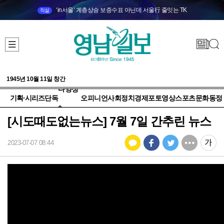
‘in서울’ 계층상승 보증수표 아닌데 서울行 줄잇는 TK
직설
1945년 10월 11일 창간
다양성
기획·시리즈
단독
오피니언
사회
정치
경제
포토
영상
스포츠
문화
동정
+
[시도때도없는뉴스] 7월 7일 간추린 뉴스
2023-07-07 08:44