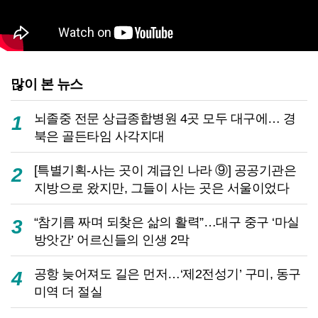
많이 본 뉴스
뇌졸중 전문 상급종합병원 4곳 모두 대구에… 경
1
북은 골든타임 사각지대
[특별기획-사는 곳이 계급인 나라 ⑨] 공공기관은
2
지방으로 왔지만, 그들이 사는 곳은 서울이었다
“참기름 짜며 되찾은 삶의 활력”…대구 중구 ‘마실
3
방앗간’ 어르신들의 인생 2막
공항 늦어져도 길은 먼저…‘제2전성기’ 구미, 동구
4
미역 더 절실