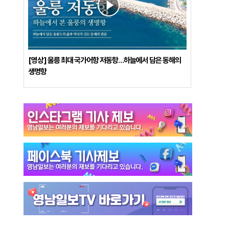
[영상] 울릉 최대 국가어항 저동항…하늘에서 담은 동해의
생명항