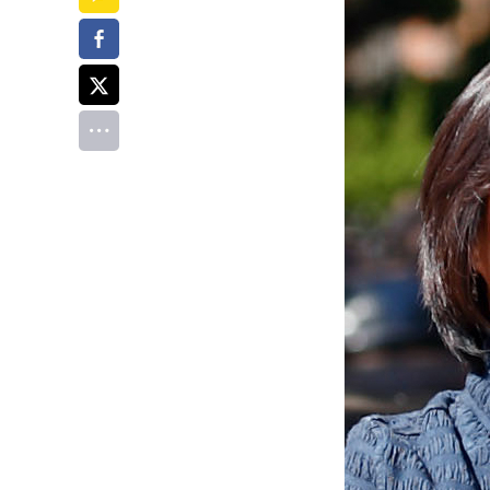
페이스북
트위터
전체