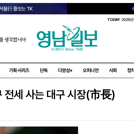
 서울行 줄잇는 TK
TODAY
2026년 
를 생각합니다
기획·시리즈
단독
다양성+
오피니언
사회
정
 전세 사는 대구 시장(市長)