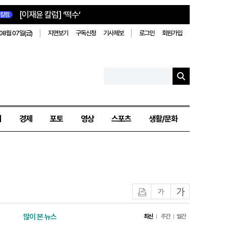
[이재윤 칼럼] ‘떡수’
칼럼
08월 07일(금)
지면보기
구독신청
기사제보
로그인
회원가입
치
경제
포토
영상
스포츠
생활/문화
인쇄
글자작게
글자크게
많이 본 뉴스
최신
주간
월간