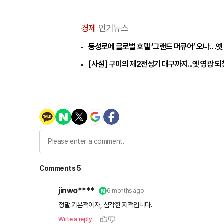
경제
인기뉴스
동성로에 글로벌 호텔 ‘그랜드 머큐어’ 오나…옛
[사설] 구미의 제2전성기 대구까지...옛 영광 