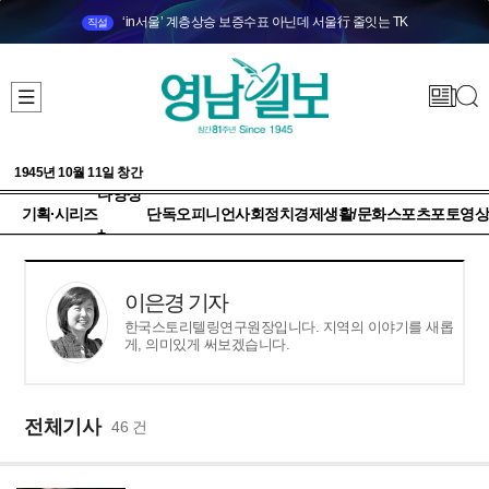
‘in서울’ 계층상승 보증수표 아닌데 서울行 줄잇는 TK
직설
1945년 10월 11일 창간
다양성
기획·시리즈
단독
오피니언
사회
정치
경제
생활/문화
스포츠
포토
영상
+
이은경 기자
한국스토리텔링연구원장입니다. 지역의 이야기를 새롭
게, 의미있게 써보겠습니다.
전체기사
46 건