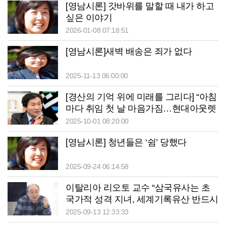
[영남시론] 갓바위를 말할 때 내가 하고
싶은 이야기
2026-01-08 07:18:51
[영남시론]새벽 배송은 죄가 없다
2025-11-13 06:00:00
[경산의 기억 위에 미래를 그리다] “아침
마다 취임 첫 날 마음가짐…현대아웃렛
으로 잠재력 표출”
2025-10-01 08:20:00
[영남시론] 청년들은 ‘쉼’ 당했다
2025-09-24 06:14:58
이탈리아 리오토 교수 “삼국유사는 초
국가적 성격 지녀, 세계기록유산 반드시
등재돼야”
2025-09-13 12:33:33