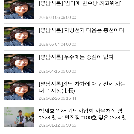
[영남시론] ‘임미애 민주당 최고위원’
2026-08-06 06:00:00
[영남시론] 지방선거 다음은 총선이다
2026-06-04 04:00:00
[영남시론] 우주에는 중심이 없다
2026-04-15 06:00:00
[영남시론]강남 자가에 대구 전세 사는
대구 시장(市長)
2026-02-26 06:15:44
백재호 2·28 기념사업회 사무처장 겸
‘2·28 횃불’ 편집장 “100호 맞은 2·28 횃
불, 청년 목소리 담아내는 매체될 것”
2026-01-12 06:50:55