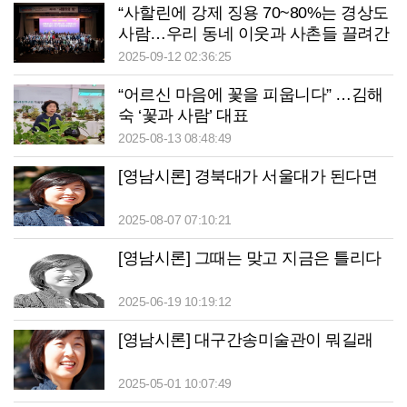
“사할린에 강제 징용 70~80%는 경상도
사람…우리 동네 이웃과 사촌들 끌려간
셈”
2025-09-12 02:36:25
“어르신 마음에 꽃을 피웁니다” …김해
숙 ‘꽃과 사람’ 대표
2025-08-13 08:48:49
[영남시론] 경북대가 서울대가 된다면
2025-08-07 07:10:21
[영남시론] 그때는 맞고 지금은 틀리다
2025-06-19 10:19:12
[영남시론] 대구간송미술관이 뭐길래
2025-05-01 10:07:49