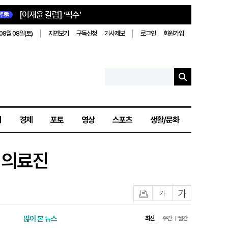
[이재윤 칼럼] ‘떡수’
칼럼
08월 08일(토)
지면보기
구독신청
기사제보
로그인
회원가입
치
경제
포토
영상
스포츠
생활/문화
 의료진
인쇄
글자작게
글자크게
많이 본 뉴스
최신
주간
월간