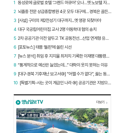
1
동성로에 글로벌 호텔 ‘그랜드 머큐어’ 오나…옛 노보텔 자리 사무실 개설
2
뇌졸중 전문 상급종합병원 4곳 모두 대구에… 경북은 골든타임 사각지대
3
[사설] 구미의 제2전성기 대구까지...옛 영광 되찾아야
4
대구 국공립어린이집 교사 2명 아동학대 혐의 송치
5
2차 공공기관 이전 앞두고 TK 공동전선…산업 연계형 유치 승부수
6
[포토뉴스] 태풍 ‘돌핀’에 쏠린 시선
7
[뉴스 분석] 취임 후 지지율 최저치 기록한 이재명 대통령…왜?
8
“통계적으로 예산은 늘었는데…” 대학이 웃지 못하는 이유
9
[대구·경북 기후재난 보고서③] “어쩔 수가 없다”, 끓는 동해…‘절멸 위기’ 경북 수산업
10
[특별기획-사는 곳이 계급인 나라 ⑨] 공공기관은 지방으로 왔지만, 그들이 사는 곳은 서울이었다
영남일보TV
더보기