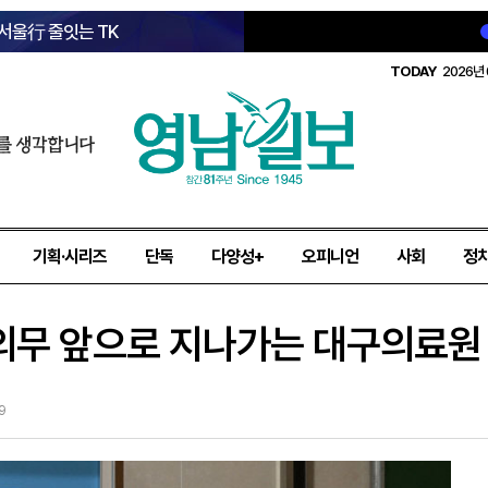
 서울行 줄잇는 TK
TODAY
2026년 
를 생각합니다
기획·시리즈
단독
다양성+
오피니언
사회
정
 의무 앞으로 지나가는 대구의료원
9