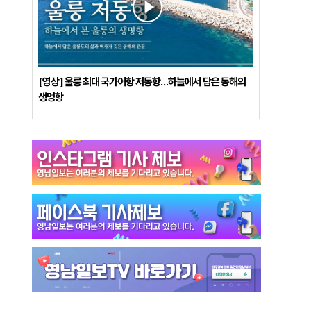
[영상] 울릉 최대 국가어항 저동항…하늘에서 담은 동해의
생명항