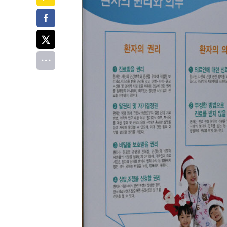
페이스북
트위터
전체