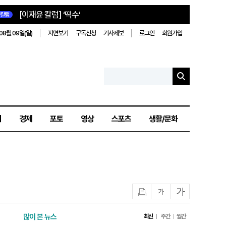
[이재윤 칼럼] ‘떡수’
칼럼
08월 09일(일)
지면보기
구독신청
기사제보
로그인
회원가입
치
경제
포토
영상
스포츠
생활/문화
인쇄
글자작게
글자크게
많이 본 뉴스
최신
주간
월간