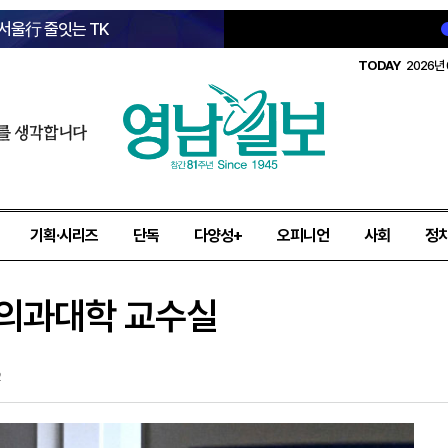
 서울行 줄잇는 TK
TODAY
2026년 
를 생각합니다
기획·시리즈
단독
다양성+
오피니언
사회
정
 의과대학 교수실
2