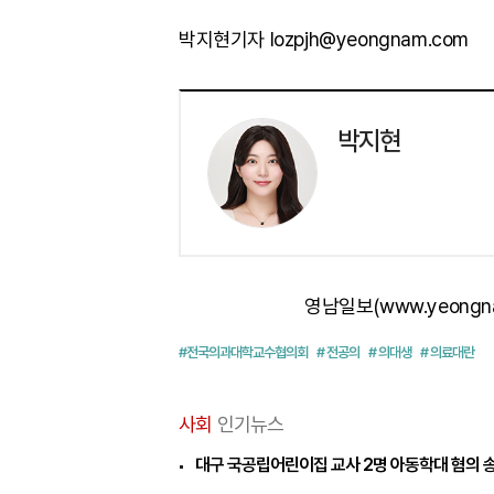
박지현기자 lozpjh@yeongnam.com
박지현
영남일보(www.yeongn
#전국의과대학교수협의회
# 전공의
# 의대생
# 의료대란
사회
인기뉴스
대구 국공립어린이집 교사 2명 아동학대 혐의 