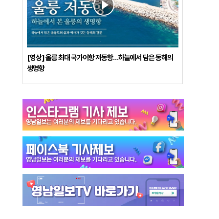
[영상] 울릉 최대 국가어항 저동항…하늘에서 담은 동해의
생명항