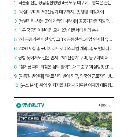
1
뇌졸중 전문 상급종합병원 4곳 모두 대구에… 경북은 골든타임 사각지대
2
[사설] 구미의 제2전성기 대구까지...옛 영광 되찾아야
3
[특별기획-사는 곳이 계급인 나라 ⑨] 공공기관은 지방으로 왔지만, 그들이 사는 곳은 서울이었다
4
대구 국공립어린이집 교사 2명 아동학대 혐의 송치
5
2차 공공기관 이전 앞두고 TK 공동전선…산업 연계형 유치 승부수
6
2026 포항 송도비치 레트로 페스티벌 개막...송도 밤바다 달군 레트로 열기
7
공항 늦어져도 길은 먼저…‘제2전성기’ 구미, 동구미역 더 절실
8
“참기름 짜며 되찾은 삶의 활력”…대구 중구 ‘마실방앗간’ 어르신들의 인생 2막
9
[이통장 발언대] “어르신의 발이 되고, 외국인 근로자의 벗이 되고”…박상철 이장의 ‘사람 농사’
10
[뉴스 분석] 취임 후 지지율 최저치 기록한 이재명 대통령…왜?
영남일보TV
더보기