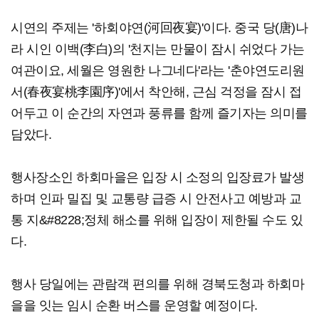
시연의 주제는 '하회야연(河回夜宴)'이다. 중국 당(唐)나
라 시인 이백(李白)의 '천지는 만물이 잠시 쉬었다 가는
여관이요, 세월은 영원한 나그네다'라는 '춘야연도리원
서(春夜宴桃李園序)'에서 착안해, 근심 걱정을 잠시 접
어두고 이 순간의 자연과 풍류를 함께 즐기자는 의미를
담았다.
행사장소인 하회마을은 입장 시 소정의 입장료가 발생
하며 인파 밀집 및 교통량 급증 시 안전사고 예방과 교
통 지&#8228;정체 해소를 위해 입장이 제한될 수도 있
다.
행사 당일에는 관람객 편의를 위해 경북도청과 하회마
을을 잇는 임시 순환 버스를 운영할 예정이다.