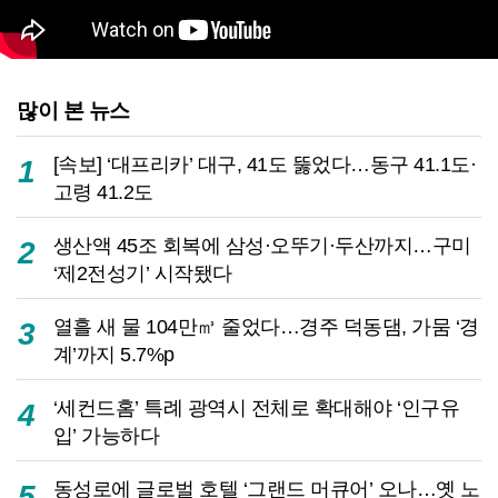
많이 본 뉴스
[속보] ‘대프리카’ 대구, 41도 뚫었다…동구 41.1도·
1
고령 41.2도
생산액 45조 회복에 삼성·오뚜기·두산까지…구미
2
‘제2전성기’ 시작됐다
열흘 새 물 104만㎥ 줄었다…경주 덕동댐, 가뭄 ‘경
3
계’까지 5.7%p
‘세컨드홈’ 특례 광역시 전체로 확대해야 ‘인구유
4
입’ 가능하다
동성로에 글로벌 호텔 ‘그랜드 머큐어’ 오나…옛 노
5