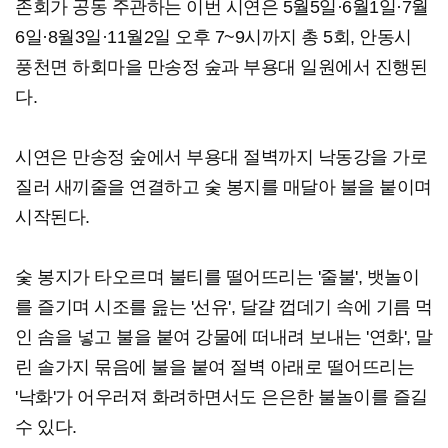
존회가 공동 주관하는 이번 시연은 5월5일·6월1일·7월
6일·8월3일·11월2일 오후 7~9시까지 총 5회, 안동시
풍천면 하회마을 만송정 숲과 부용대 일원에서 진행된
다.
시연은 만송정 숲에서 부용대 절벽까지 낙동강을 가로
질러 새끼줄을 연결하고 숯 봉지를 매달아 불을 붙이며
시작된다.
숯 봉지가 타오르며 불티를 떨어뜨리는 '줄불', 뱃놀이
를 즐기며 시조를 읊는 '선유', 달걀 껍데기 속에 기름 먹
인 솜을 넣고 불을 붙여 강물에 떠내려 보내는 '연화', 말
린 솔가지 묶음에 불을 붙여 절벽 아래로 떨어뜨리는
'낙화'가 어우러져 화려하면서도 은은한 불놀이를 즐길
수 있다.