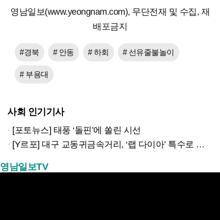
영남일보(www.yeongnam.com), 무단전재 및 수집, 재
배포금지
#경북
# 안동
# 하회
# 선유줄불놀이
# 부용대
사회 인기기사
[포토뉴스] 태풍 ‘돌핀’에 쏠린 시선
[Y르포] 대구 교동귀금속거리, ‘랩 다이아’ 특수로 다시금 활기…“반짝 인기 의존 않는 지속 가능 성장 동력 마련해야”
영남일보TV