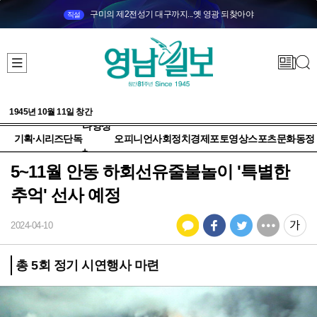
구미의 제2전성기 대구까지...옛 영광 되찾아야
직설
1945년 10월 11일 창간
다양성
기획·시리즈
단독
오피니언
사회
정치
경제
포토
영상
스포츠
문화
동정
+
5~11월 안동 하회선유줄불놀이 '특별한
추억' 선사 예정
2024-04-10
총 5회 정기 시연행사 마련