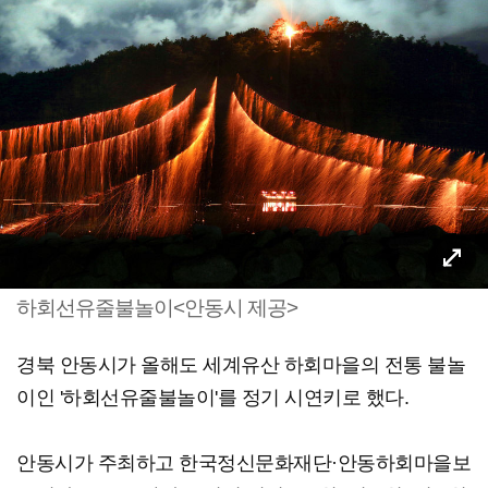
하회선유줄불놀이<안동시 제공>
경북 안동시가 올해도 세계유산 하회마을의 전통 불놀
이인 '하회선유줄불놀이'를 정기 시연키로 했다.
안동시가 주최하고 한국정신문화재단·안동하회마을보