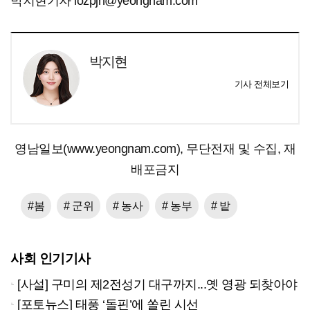
박지현기자 lozpjh@yeongnam.com
박지현
기사 전체보기
영남일보(www.yeongnam.com), 무단전재 및 수집, 재
배포금지
#봄
# 군위
# 농사
# 농부
# 밭
사회 인기기사
[사설] 구미의 제2전성기 대구까지...옛 영광 되찾아야
[포토뉴스] 태풍 ‘돌핀’에 쏠린 시선