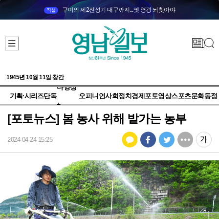
구미의 제2전성기 대구까지...옛 영광 되찾아야
직설
1945년 10월 11일 창간
다양성
기획·시리즈
단독
오피니언
사회
정치
경제
포토
영상
스포츠
문화
동정
+
[포토뉴스] 봄 농사 위해 밭가는 농부
2024-04-24 15:25