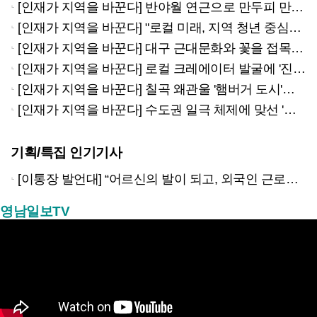
[인재가 지역을 바꾼다] 반야월 연근으로 만두피 만든 육일손만두
[인재가 지역을 바꾼다] "로컬 미래, 지역 청년 중심으로 설계해야"
[인재가 지역을 바꾼다] 대구 근대문화와 꽃을 접목한 로지의 공원
[인재가 지역을 바꾼다] 로컬 크레에이터 발굴에 '진심'인 대구경북…부울경까지 영향력 퍼뜨린다
[인재가 지역을 바꾼다] 칠곡 왜관울 '햄버거 도시'으로 만든 므므흐스 부엉이버거
[인재가 지역을 바꾼다] 수도권 일극 체제에 맞선 '로컬의 가치'
기획/특집 인기기사
[이통장 발언대] “어르신의 발이 되고, 외국인 근로자의 벗이 되고”…박상철 이장의 ‘사람 농사’
영남일보TV