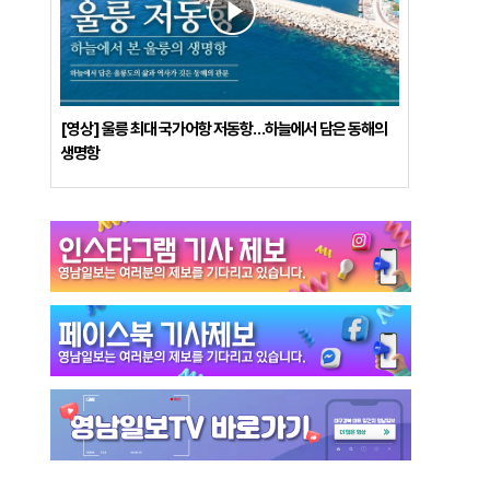
[영상] 울릉 최대 국가어항 저동항…하늘에서 담은 동해의
생명항