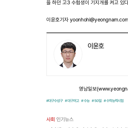
을 하던 고3 수험생이 기지개를 켜고 있다
이윤호기자 yoonhohi@yeongnam.co
이윤호
영남일보(www.yeongn
#대구수성구
# 대구여고
# 수능
# 50일
# 수학능력시험
사회
인기뉴스