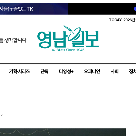
 서울行 줄잇는 TK
TODAY
2026년 
를 생각합니다
기획·시리즈
단독
다양성+
오피니언
사회
정
25