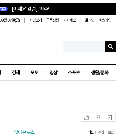
[이재윤 칼럼] ‘떡수’
칼럼
08월 07일(금)
지면보기
구독신청
기사제보
로그인
회원가입
치
경제
포토
영상
스포츠
생활/문화
인쇄
글자작게
글자크게
많이 본 뉴스
최신
주간
월간