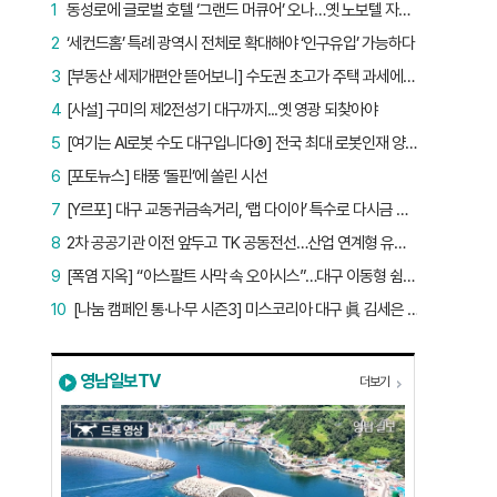
1
동성로에 글로벌 호텔 ‘그랜드 머큐어’ 오나…옛 노보텔 자리 사무실 개설
2
‘세컨드홈’ 특례 광역시 전체로 확대해야 ‘인구유입’ 가능하다
3
[부동산 세제개편안 뜯어보니] 수도권 초고가 주택 과세에만 초점…침체된 지방 부동산 대책은 없다
4
[사설] 구미의 제2전성기 대구까지...옛 영광 되찾아야
5
[여기는 AI로봇 수도 대구입니다⑤] 전국 최대 로봇인재 양성소…“대구산업 맞춤형 교육과정 만들자”
6
[포토뉴스] 태풍 ‘돌핀’에 쏠린 시선
7
[Y르포] 대구 교동귀금속거리, ‘랩 다이아’ 특수로 다시금 활기…“반짝 인기 의존 않는 지속 가능 성장 동력 마련해야”
8
2차 공공기관 이전 앞두고 TK 공동전선…산업 연계형 유치 승부수
9
[폭염 지옥] “아스팔트 사막 속 오아시스”…대구 이동형 쉼터 버스 ‘북적’, 지하철역도 ‘바글’
10
[나눔 캠페인 통·나·무 시즌3] 미스코리아 대구 眞 김세은 “내가 받은 응원, 다음 사람에게”
영남일보TV
더보기