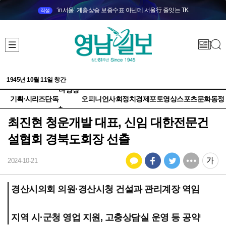
‘in서울’ 계층상승 보증수표 아닌데 서울行 줄잇는 TK
직설
1945년 10월 11일 창간
다양성
기획·시리즈
단독
오피니언
사회
정치
경제
포토
영상
스포츠
문화
동정
+
최진현 청운개발 대표, 신임 대한전문건
설협회 경북도회장 선출
2024-10-21
경산시의회 의원·경산시청 건설과 관리계장 역임
지역 시·군청 영업 지원, 고충상담실 운영 등 공약