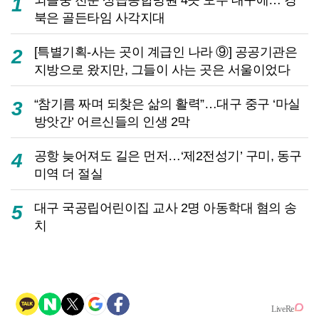
1
북은 골든타임 사각지대
[특별기획-사는 곳이 계급인 나라 ⑨] 공공기관은
2
지방으로 왔지만, 그들이 사는 곳은 서울이었다
“참기름 짜며 되찾은 삶의 활력”…대구 중구 ‘마실
3
방앗간’ 어르신들의 인생 2막
공항 늦어져도 길은 먼저…‘제2전성기’ 구미, 동구
4
미역 더 절실
대구 국공립어린이집 교사 2명 아동학대 혐의 송
5
치