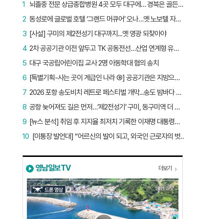
1
뇌졸중 전문 상급종합병원 4곳 모두 대구에… 경북은 골든타임 사각지대
2
동성로에 글로벌 호텔 ‘그랜드 머큐어’ 오나…옛 노보텔 자리 사무실 개설
3
[사설] 구미의 제2전성기 대구까지...옛 영광 되찾아야
4
2차 공공기관 이전 앞두고 TK 공동전선…산업 연계형 유치 승부수
5
대구 국공립어린이집 교사 2명 아동학대 혐의 송치
6
[특별기획-사는 곳이 계급인 나라 ⑨] 공공기관은 지방으로 왔지만, 그들이 사는 곳은 서울이었다
7
2026 포항 송도비치 레트로 페스티벌 개막...송도 밤바다 달군 레트로 열기
8
공항 늦어져도 길은 먼저…‘제2전성기’ 구미, 동구미역 더 절실
9
[뉴스 분석] 취임 후 지지율 최저치 기록한 이재명 대통령…왜?
10
[이통장 발언대] “어르신의 발이 되고, 외국인 근로자의 벗이 되고”…박상철 이장의 ‘사람 농사’
영남일보TV
더보기