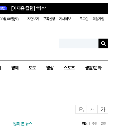
[이재윤 칼럼] ‘떡수’
칼럼
08월 08일(토)
지면보기
구독신청
기사제보
로그인
회원가입
치
경제
포토
영상
스포츠
생활/문화
인쇄
글자작게
글자크게
많이 본 뉴스
최신
주간
월간