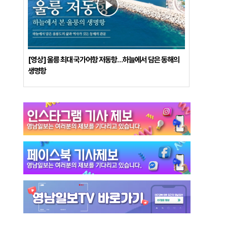
[영상] 울릉 최대 국가어항 저동항…하늘에서 담은 동해의
생명항