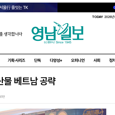
 서울行 줄잇는 TK
TODAY
2026년 
를 생각합니다
기획·시리즈
단독
다양성+
오피니언
사회
정
산물 베트남 공략
 제1면