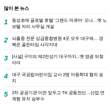
많이 본 뉴스
동성로에 글로벌 호텔 ‘그랜드 머큐어’ 오나…옛 노
1
보텔 자리 사무실 개설
뇌졸중 전문 상급종합병원 4곳 모두 대구에… 경
2
북은 골든타임 사각지대
[사설] 구미의 제2전성기 대구까지...옛 영광 되찾
3
아야
대구 국공립어린이집 교사 2명 아동학대 혐의 송
4
치
2차 공공기관 이전 앞두고 TK 공동전선…산업 연
5
계형 유치 승부수