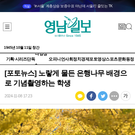
‘in서울’ 계층상승 보증수표 아닌데 서울行 줄잇는 TK
직설
1945년 10월 11일 창간
다양성
기획·시리즈
단독
오피니언
사회
정치
경제
포토
영상
스포츠
문화
동정
+
[포토뉴스] 노랗게 물든 은행나무 배경으
로 기념촬영하는 학생
2024-11-08 17:23