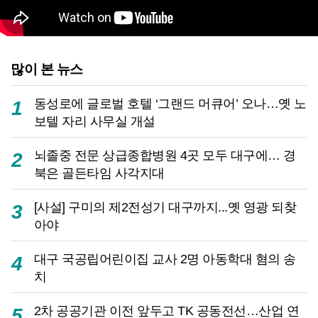
많이 본 뉴스
동성로에 글로벌 호텔 ‘그랜드 머큐어’ 오나…옛 노
1
보텔 자리 사무실 개설
뇌졸중 전문 상급종합병원 4곳 모두 대구에… 경
2
북은 골든타임 사각지대
[사설] 구미의 제2전성기 대구까지...옛 영광 되찾
3
아야
대구 국공립어린이집 교사 2명 아동학대 혐의 송
4
치
2차 공공기관 이전 앞두고 TK 공동전선…산업 연
5