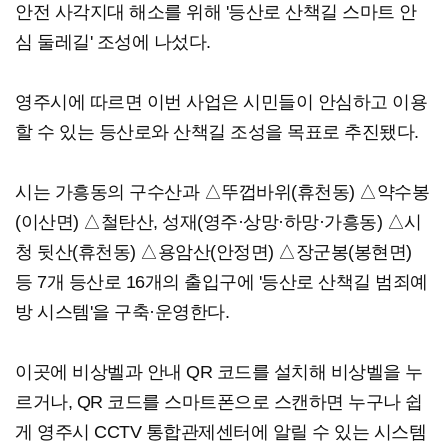
안전 사각지대 해소를 위해 '등산로 산책길 스마트 안
심 둘레길' 조성에 나섰다.
영주시에 따르면 이번 사업은 시민들이 안심하고 이용
할 수 있는 등산로와 산책길 조성을 목표로 추진됐다.
시는 가흥동의 구수산과 △뚜껍바위(휴천동) △약수봉
(이산면) △철탄산, 성재(영주·상망·하망·가흥동) △시
청 뒷산(휴천동) △용암산(안정면) △장군봉(봉현면)
등 7개 등산로 16개의 출입구에 '등산로 산책길 범죄예
방 시스템'을 구축·운영한다.
이곳에 비상벨과 안내 QR 코드를 설치해 비상벨을 누
르거나, QR 코드를 스마트폰으로 스캔하면 누구나 쉽
게 영주시 CCTV 통합관제센터에 알릴 수 있는 시스템