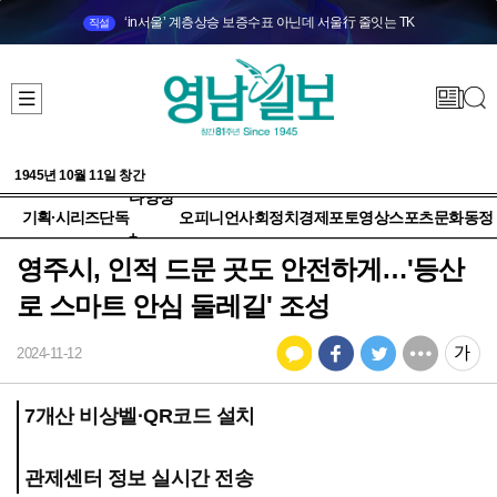
‘in서울’ 계층상승 보증수표 아닌데 서울行 줄잇는 TK
직설
1945년 10월 11일 창간
다양성
기획·시리즈
단독
오피니언
사회
정치
경제
포토
영상
스포츠
문화
동정
+
영주시, 인적 드문 곳도 안전하게…'등산
로 스마트 안심 둘레길' 조성
2024-11-12
7개산 비상벨·QR코드 설치
관제센터 정보 실시간 전송