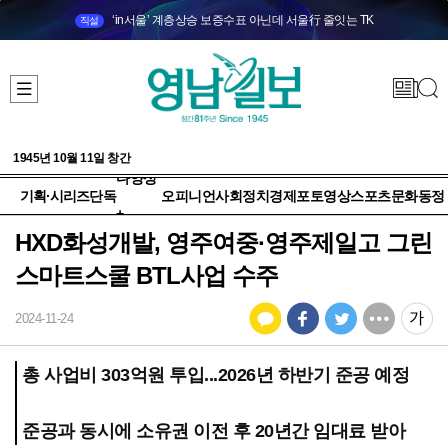
‘in서울’ 계층상승 보증수표 아닌데 서울行 줄잇는 TK
직설
1945년 10월 11일 창간
다양성
기획·시리즈
단독
오피니언
사회
정치
경제
포토
영상
스포츠
문화
동정
+
HXD화성개발, 영주여중·영주제일고 그린
스마트스쿨 BTL사업 수주
2024-11-24
총 사업비 303억원 투입...2026년 하반기 준공 예정
준공과 동시에 소유권 이전 후 20년간 임대료 받아