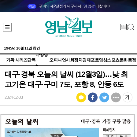
구미의 제2전성기 대구까지...옛 영광 되찾아야
직설
1945년 10월 11일 창간
다양성
기획·시리즈
단독
오피니언
사회
정치
경제
포토
영상
스포츠
문화
동정
+
대구·경북 오늘의 날씨 (12월3일)…낮 최
고기온 대구·구미 7도, 포항 8, 안동 6도
2024-12-03