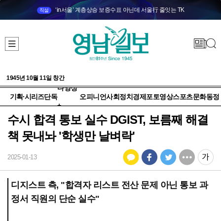
‘in서울’ 계층상승 보증수표 아닌데 서울行 줄잇는 TK
직설
1945년 10월 11일 창간
다양성
기획·시리즈
단독
오피니언
사회
정치
경제
포토
영상
스포츠
문화
동정
+
수시 합격 통보 실수 DGIST, 보름째 해결
책 못내놔 '학생만 날벼락'
2025-01-13
디지스트 측, "합격자 리스트 전산 문제 아닌 통보 과
정서 직원의 단순 실수"