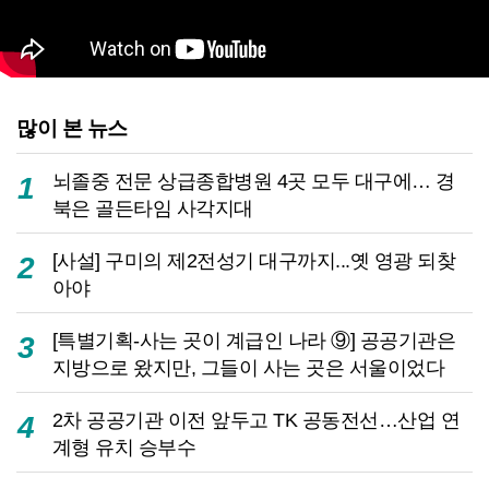
많이 본 뉴스
뇌졸중 전문 상급종합병원 4곳 모두 대구에… 경
1
북은 골든타임 사각지대
[사설] 구미의 제2전성기 대구까지...옛 영광 되찾
2
아야
[특별기획-사는 곳이 계급인 나라 ⑨] 공공기관은
3
지방으로 왔지만, 그들이 사는 곳은 서울이었다
2차 공공기관 이전 앞두고 TK 공동전선…산업 연
4
계형 유치 승부수