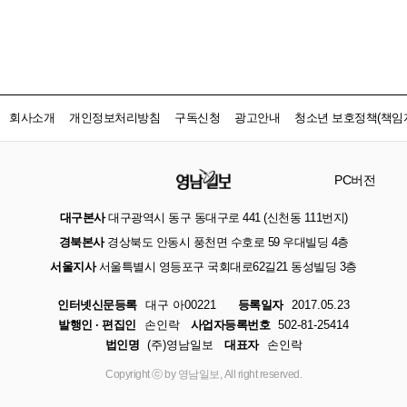
회사소개
개인정보처리방침
구독신청
광고안내
청소년 보호정책(책임자
PC버전
대구본사
대구광역시 동구 동대구로 441 (신천동 111번지)
경북본사
경상북도 안동시 풍천면 수호로 59 우대빌딩 4층
서울지사
서울특별시 영등포구 국회대로62길21 동성빌딩 3층
인터넷신문등록
대구 아00221
등록일자
2017.05.23
발행인 · 편집인
손인락
사업자등록번호
502-81-25414
법인명
(주)영남일보
대표자
손인락
Copyright ⓒ by 영남일보, All right reserved.