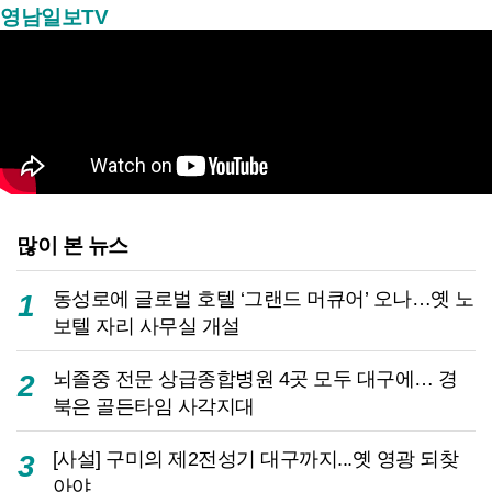
영남일보TV
많이 본 뉴스
동성로에 글로벌 호텔 ‘그랜드 머큐어’ 오나…옛 노
1
보텔 자리 사무실 개설
뇌졸중 전문 상급종합병원 4곳 모두 대구에… 경
2
북은 골든타임 사각지대
[사설] 구미의 제2전성기 대구까지...옛 영광 되찾
3
아야