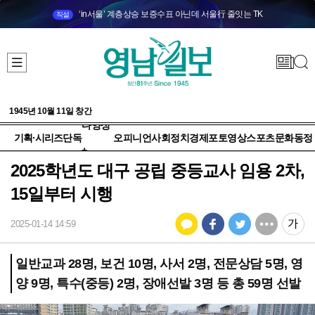
‘in서울’ 계층상승 보증수표 아닌데 서울行 줄잇는 TK
직설
1945년 10월 11일 창간
다양성
기획·시리즈
단독
오피니언
사회
정치
경제
포토
영상
스포츠
문화
동정
+
2025학년도 대구 공립 중등교사 임용 2차,
15일부터 시행
2025-01-14 14:59
일반교과 28명, 보건 10명, 사서 2명, 전문상담 5명, 영
양 9명, 특수(중등) 2명, 장애선발 3명 등 총 59명 선발