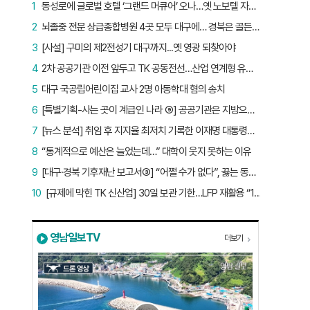
1
동성로에 글로벌 호텔 ‘그랜드 머큐어’ 오나…옛 노보텔 자리 사무실 개설
2
뇌졸중 전문 상급종합병원 4곳 모두 대구에… 경북은 골든타임 사각지대
3
[사설] 구미의 제2전성기 대구까지...옛 영광 되찾아야
4
2차 공공기관 이전 앞두고 TK 공동전선…산업 연계형 유치 승부수
5
대구 국공립어린이집 교사 2명 아동학대 혐의 송치
6
[특별기획-사는 곳이 계급인 나라 ⑨] 공공기관은 지방으로 왔지만, 그들이 사는 곳은 서울이었다
7
[뉴스 분석] 취임 후 지지율 최저치 기록한 이재명 대통령…왜?
8
“통계적으로 예산은 늘었는데…” 대학이 웃지 못하는 이유
9
[대구·경북 기후재난 보고서③] “어쩔 수가 없다”, 끓는 동해…‘절멸 위기’ 경북 수산업
10
[규제에 막힌 TK 신산업] 30일 보관 기한…LFP 재활용 “180일로 늘려야”
영남일보TV
더보기