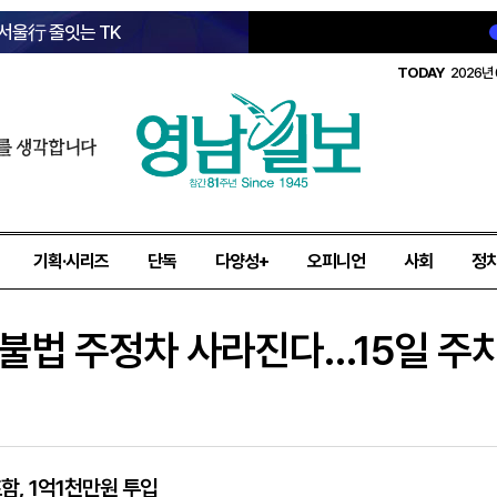
 서울行 줄잇는 TK
TODAY
2026년 
를 생각합니다
기획·시리즈
단독
다양성+
오피니언
사회
정
 불법 주정차 사라진다…15일 주
함, 1억1천만원 투입