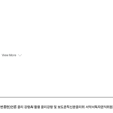
 변종현)
언론 윤리 강령
AI 활용 윤리강령 및 보도준칙
신문윤리위 서약서
독자권익위원