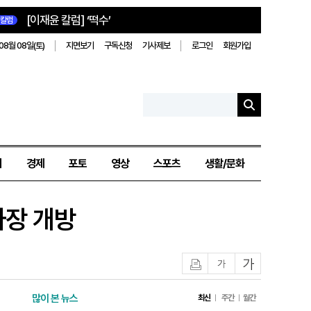
[이재윤 칼럼] ‘떡수’
칼럼
08월 08일(토)
지면보기
구독신청
기사제보
로그인
회원가입
치
경제
포토
영상
스포츠
생활/문화
차장 개방
인쇄
글자작게
글자크게
많이 본 뉴스
최신
주간
월간