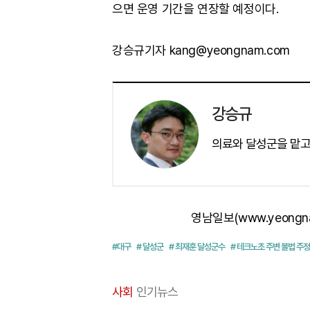
으면 운영 기간을 연장할 예정이다.
강승규기자 kang@yeongnam.com
강승규
의료와 달성군을 맡고
영남일보(www.yeongn
#대구
# 달성군
# 최재훈 달성군수
# 테크노초 주변 불법 주
사회
인기뉴스