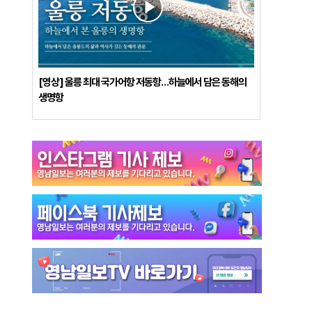
[영상] 울릉 최대 국가어항 저동항…하늘에서 담은 동해의
생명항