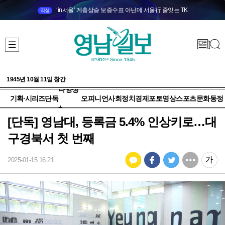
‘in서울’ 계층상승 보증수표 아닌데 서울行 줄잇는 TK
직설
1945년 10월 11일 창간
다양성
기획·시리즈
단독
오피니언
사회
정치
경제
포토
영상
스포츠
문화
동정
+
[단독] 영남대, 등록금 5.4% 인상키로…대
구경북서 첫 번째
2025-01-15 16:21