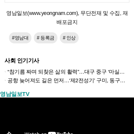
영남일보(www.yeongnam.com), 무단전재 및 수집, 재
배포금지
#영남대
# 등록금
# 인상
사회 인기기사
“참기름 짜며 되찾은 삶의 활력”…대구 중구 ‘마실방앗간’ 어르신들의 인생 2막
공항 늦어져도 길은 먼저…‘제2전성기’ 구미, 동구미역 더 절실
영남일보TV