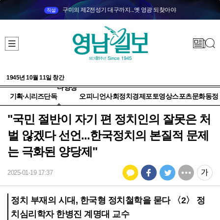
구미의 제2전성기 대구까지...옛 영광 되찾아야
직설
1945년 10월 11일 창간
다양성
기획·시리즈
단독
오피니언
사회
정치
경제
포토
영상
스포츠
문화
동정
+
"국민 절반이 자기 편 정치인의 잘못은 처
벌 않겠다 선언...한국정치의 본질적 문제
는 극화된 양당제"
2025-01-19 17:37
정치 부재의 시대, 한국형 정치철학을 묻다 〈2〉 정
치심리학자 한병진 계명대 교수