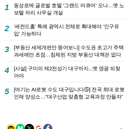
동성로에 글로벌 호텔 ‘그랜드 머큐어’ 오나…옛 노
1
보텔 자리 사무실 개설
‘세컨드홈’ 특례 광역시 전체로 확대해야 ‘인구유
2
입’ 가능하다
[부동산 세제개편안 뜯어보니] 수도권 초고가 주택
3
과세에만 초점…침체된 지방 부동산 대책은 없다
[사설] 구미의 제2전성기 대구까지...옛 영광 되찾
4
아야
[여기는 AI로봇 수도 대구입니다⑤] 전국 최대 로봇
5
인재 양성소…“대구산업 맞춤형 교육과정 만들자”