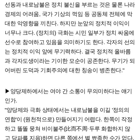
선동과 내로남불은 정치 불신을 부르는 것은 물론 나라
경제의 어려움, 국가 기상의 꺽임 등 공동체 전체에 막
대한 악영향을 끼친다. 하지만 눈앞의 정치적 이익이
너무나 크다. (정치의) 극화는 시민 일부가 정치 싸움에
선수로 참여하고 있음을 의미하기도 한다. 각자의 선의
는 정치적 이익 앞에 무기력하다. 결국 정치적 올바름
과 각자도생이라는 기이한 모순이 공존한다. 무기가 되
어버린 도덕과 기회주의에 대한 칭송이 병존한다."
▶양당제하에서는 여야 간 소통이 무의미하다는 얘기
인가.
"양당제와 극화 상태에서는 내로남불을 이길 '정의의
연합'이 (원천적으로) 만들어지기 어렵다. 한쪽이 작정
하고 똘똘 뭉쳐 비이불주(比而不周·두루 화합하지 않
고 당파를 지음)하면 다른 쪽에선 별 뾰족한 수가 없다.