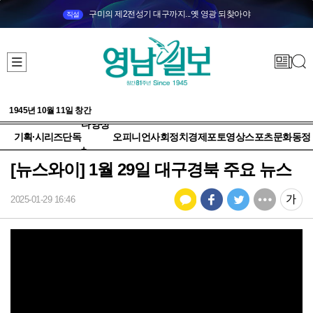
구미의 제2전성기 대구까지...옛 영광 되찾아야
직설
1945년 10월 11일 창간
다양성
기획·시리즈
단독
오피니언
사회
정치
경제
포토
영상
스포츠
문화
동정
+
[뉴스와이] 1월 29일 대구경북 주요 뉴스
2025-01-29 16:46