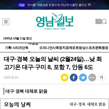
‘in서울’ 계층상승 보증수표 아닌데 서울行 줄잇는 TK
직설
1945년 10월 11일 창간
다양성
기획·시리즈
단독
오피니언
사회
정치
경제
포토
영상
스포츠
문화
동정
+
대구·경북 오늘의 날씨 (2월24일)…낮 최
고기온 대구·구미 8, 포항 7, 안동 6도
2025-02-24
대구·경북 대체로 맑음