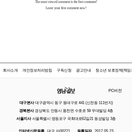
회사소개
개인정보처리방침
구독신청
광고안내
청소년 보호정책(책임자
PC버전
대구본사
대구광역시 동구 동대구로 441 (신천동 111번지)
경북본사
경상북도 안동시 풍천면 수호로 59 우대빌딩 4층
서울지사
서울특별시 영등포구 국회대로62길21 동성빌딩 3층
인터넷신문등록
대구 아00221
등록일자
2017.05.23