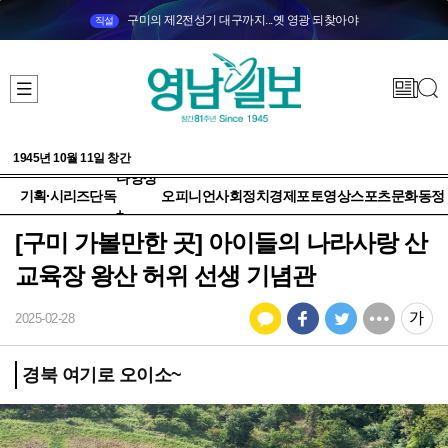
구미의 제2전성기 대구까지...옛 영광 되찾아야
직설
1945년 10월 11일 창간
다양성
기획·시리즈
단독
오피니언
사회
정치
경제
포토
영상
스포츠
문화
동정
+
[구미 가볼만한 곳] 아이들의 나라사랑 산
교육장 왕산 허위 선생 기념관
2025-02-28
경북 여기로 오이소~