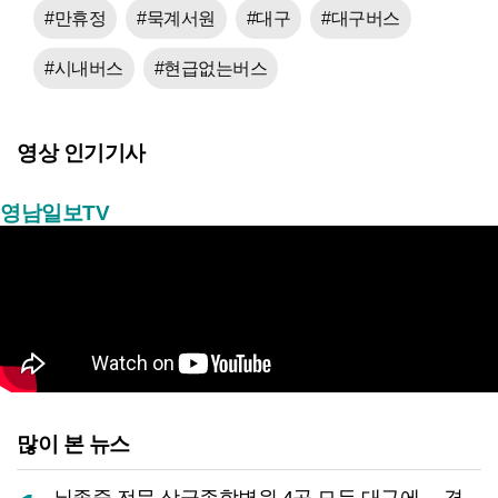
#만휴정
#묵계서원
#대구
#대구버스
#시내버스
#현급없는버스
영상 인기기사
영남일보TV
많이 본 뉴스
뇌졸중 전문 상급종합병원 4곳 모두 대구에… 경