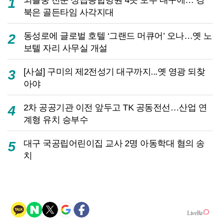
1
북은 골든타임 사각지대
동성로에 글로벌 호텔 ‘그랜드 머큐어’ 오나…옛 노
2
보텔 자리 사무실 개설
[사설] 구미의 제2전성기 대구까지...옛 영광 되찾
3
아야
2차 공공기관 이전 앞두고 TK 공동전선…산업 연
4
계형 유치 승부수
대구 국공립어린이집 교사 2명 아동학대 혐의 송
5
치