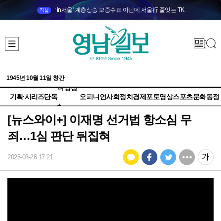
‘in서울’ 계층상승 보증수표 아닌데 서울行 줄잇는 TK
직설
1945년 10월 11일 창간
다양성
기획·시리즈
단독
오피니언
사회
정치
경제
포토
영상
스포츠
문화
동정
+
[뉴스와이+] 이재명 선거법 항소심 무
죄…1심 판단 뒤집혀
2025-03-26 17:21