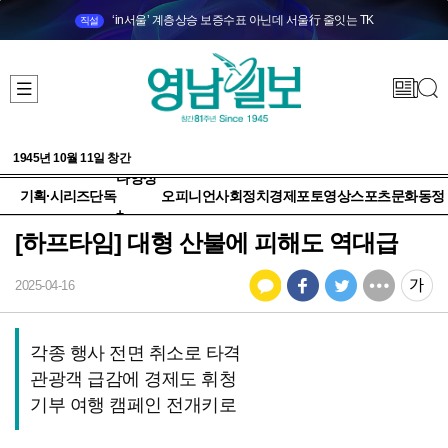
‘in서울’ 계층상승 보증수표 아닌데 서울行 줄잇는 TK
직설
1945년 10월 11일 창간
다양성
기획·시리즈
단독
오피니언
사회
정치
경제
포토
영상
스포츠
문화
동정
+
[하프타임] 대형 산불에 피해도 역대급
2025-04-16
각종 행사 전면 취소로 타격
관광객 급감에 경제도 휘청
기부 여행 캠페인 전개키로