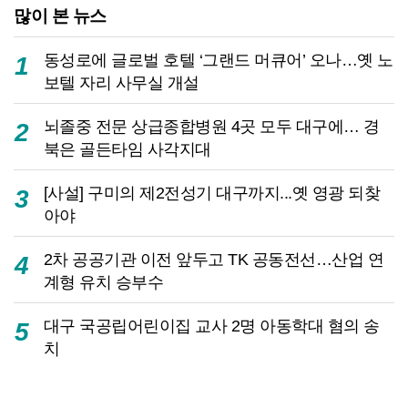
많이 본 뉴스
동성로에 글로벌 호텔 ‘그랜드 머큐어’ 오나…옛 노
1
보텔 자리 사무실 개설
뇌졸중 전문 상급종합병원 4곳 모두 대구에… 경
2
북은 골든타임 사각지대
[사설] 구미의 제2전성기 대구까지...옛 영광 되찾
3
아야
2차 공공기관 이전 앞두고 TK 공동전선…산업 연
4
계형 유치 승부수
대구 국공립어린이집 교사 2명 아동학대 혐의 송
5
치