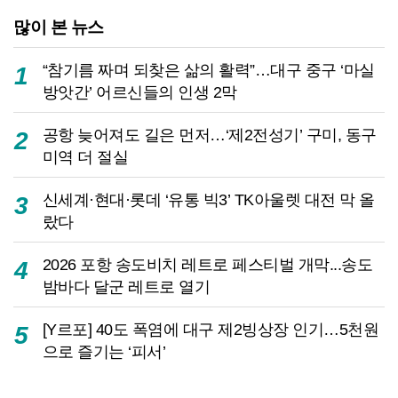
많이 본 뉴스
“참기름 짜며 되찾은 삶의 활력”…대구 중구 ‘마실
1
방앗간’ 어르신들의 인생 2막
공항 늦어져도 길은 먼저…‘제2전성기’ 구미, 동구
2
미역 더 절실
신세계·현대·롯데 ‘유통 빅3’ TK아울렛 대전 막 올
3
랐다
2026 포항 송도비치 레트로 페스티벌 개막...송도
4
밤바다 달군 레트로 열기
[Y르포] 40도 폭염에 대구 제2빙상장 인기…5천원
5
으로 즐기는 ‘피서’