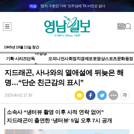
‘정치 구호만 가득’ 민주당에 TK 비전은 없다
직설
1945년 10월 11일 창간
다양성
기획·시리즈
단독
오피니언
사회
정치
경제
포토
영상
스포츠
문화
동정
+
지드래곤, 사나와의 열애설에 뒤늦은 해
명…“단순 친근감의 표시”
2025-06-02 17:36
소속사 “냉터뷰 촬영 이후 사적 연락 없어”
지드래곤이 출연한 ‘냉터뷰’ 5일 오후 7시 공개