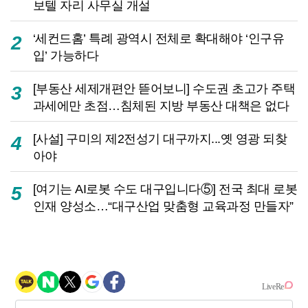
보텔 자리 사무실 개설
‘세컨드홈’ 특례 광역시 전체로 확대해야 ‘인구유
2
입’ 가능하다
[부동산 세제개편안 뜯어보니] 수도권 초고가 주택
3
과세에만 초점…침체된 지방 부동산 대책은 없다
[사설] 구미의 제2전성기 대구까지...옛 영광 되찾
4
아야
[여기는 AI로봇 수도 대구입니다⑤] 전국 최대 로봇
5
인재 양성소…“대구산업 맞춤형 교육과정 만들자”