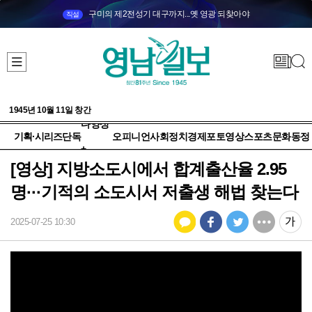
구미의 제2전성기 대구까지...옛 영광 되찾아야
직설
1945년 10월 11일 창간
다양성
기획·시리즈
단독
오피니언
사회
정치
경제
포토
영상
스포츠
문화
동정
+
[영상] 지방소도시에서 합계출산율 2.95
명···기적의 소도시서 저출생 해법 찾는다
2025-07-25 10:30