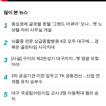
많이 본 뉴스
동성로에 글로벌 호텔 ‘그랜드 머큐어’ 오나…옛 노
1
보텔 자리 사무실 개설
뇌졸중 전문 상급종합병원 4곳 모두 대구에… 경
2
북은 골든타임 사각지대
[사설] 구미의 제2전성기 대구까지...옛 영광 되찾
3
아야
2차 공공기관 이전 앞두고 TK 공동전선…산업 연
4
계형 유치 승부수
대구 국공립어린이집 교사 2명 아동학대 혐의 송
5
치