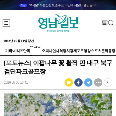
‘in서울’ 계층상승 보증수표 아닌데 서울行 줄잇는 TK
직설
1945년 10월 11일 창간
다양성
기획·시리즈
단독
오피니언
사회
정치
경제
포토
영상
스포츠
문화
동정
+
[포토뉴스] 이팝나무 꽃 활짝 핀 대구 북구
검단파크골프장
2026-05-05 16:41