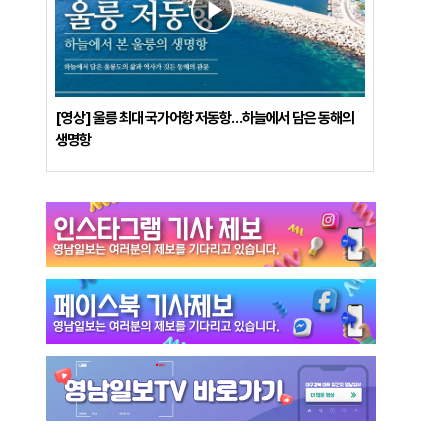
[영상] 울릉 최대 국가어항 저동항…하늘에서 담은 동해의
생명항