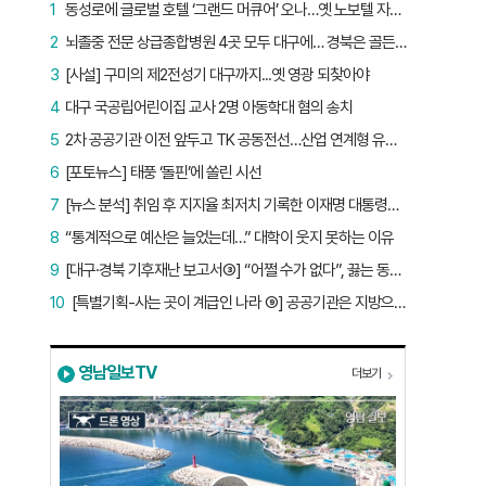
1
동성로에 글로벌 호텔 ‘그랜드 머큐어’ 오나…옛 노보텔 자리 사무실 개설
2
뇌졸중 전문 상급종합병원 4곳 모두 대구에… 경북은 골든타임 사각지대
3
[사설] 구미의 제2전성기 대구까지...옛 영광 되찾아야
4
대구 국공립어린이집 교사 2명 아동학대 혐의 송치
5
2차 공공기관 이전 앞두고 TK 공동전선…산업 연계형 유치 승부수
6
[포토뉴스] 태풍 ‘돌핀’에 쏠린 시선
7
[뉴스 분석] 취임 후 지지율 최저치 기록한 이재명 대통령…왜?
8
“통계적으로 예산은 늘었는데…” 대학이 웃지 못하는 이유
9
[대구·경북 기후재난 보고서③] “어쩔 수가 없다”, 끓는 동해…‘절멸 위기’ 경북 수산업
10
[특별기획-사는 곳이 계급인 나라 ⑨] 공공기관은 지방으로 왔지만, 그들이 사는 곳은 서울이었다
영남일보TV
더보기