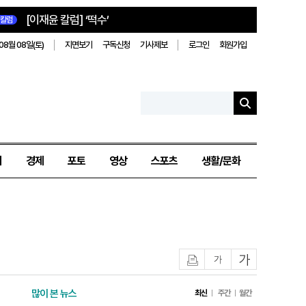
[이재윤 칼럼] ‘떡수’
칼럼
08월 08일(토)
지면보기
구독신청
기사제보
로그인
회원가입
치
경제
포토
영상
스포츠
생활/문화
인쇄
글자작게
글자크게
많이 본 뉴스
최신
주간
월간