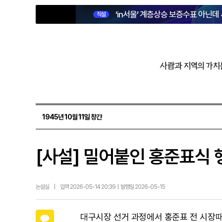
‘in서울’ 계층상승 보증수표 아닌데
직설
사람과 지역의 가치
1945년 10월 11일 창간
[사설] 밀어붙인 홍준표식 
논설실
|
입력 2026-05-14 20:39 | 발행일 2026-05-15
카카오톡
대구시장 선거 과정에서 홍준표 전 시장때