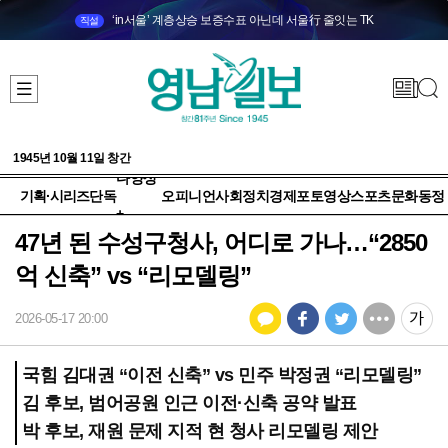
‘in서울’ 계층상승 보증수표 아닌데 서울行 줄잇는 TK
직설
1945년 10월 11일 창간
다양성
기획·시리즈
단독
오피니언
사회
정치
경제
포토
영상
스포츠
문화
동정
+
47년 된 수성구청사, 어디로 가나…“2850
억 신축” vs “리모델링”
2026-05-17 20:00
국힘 김대권 “이전 신축” vs 민주 박정권 “리모델링”
김 후보, 범어공원 인근 이전·신축 공약 발표
박 후보, 재원 문제 지적 현 청사 리모델링 제안