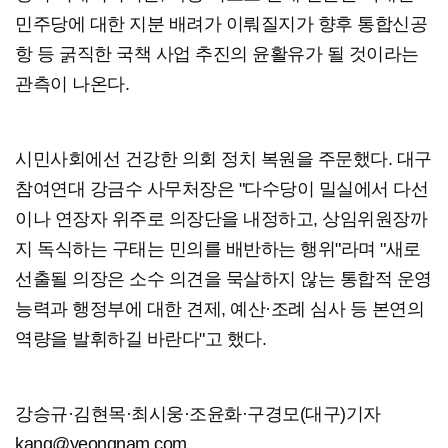
민주당에 대한 지분 배려가 이뤄질지가 향후 통합신공
항 등 굵직한 국책 사업 추진의 윤활유가 될 것이라는
관측이 나온다.
시민사회에선 건강한 의회 정치 복원을 주문했다. 대구
참여연대 강금수 사무처장은 "다수당이 밀실에서 다선
이나 연장자 위주로 의장단을 내정하고, 상임위원장까
지 독식하는 구태는 민의를 배반하는 행위"라며 "새로
선출될 의장은 소수 의견을 묵살하지 않는 통합적 운영
능력과 행정부에 대한 견제, 예산·조례 심사 등 본연의
역량을 발휘하길 바란다"고 했다.
강승규·김현목·최시웅·조윤화·구경모(대구)기자
kang@yeongnam.com