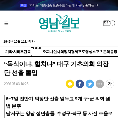
‘in서울’ 계층상승 보증수표 아닌데 서울行 줄잇는 TK
직설
1945년 10월 11일 창간
다양성
기획·시리즈
단독
오피니언
사회
정치
경제
포토
영상
스포츠
문화
동정
+
“독식이냐, 협치냐” 대구 기초의회 의장
단 선출 돌입
2026-07-03 10:25
6~7일 전반기 의장단 선출 앞두고 9개 구·군 의회 셈
법 분주
달서구는 양당 정면충돌, 수성구·북구 등 사전 조율로