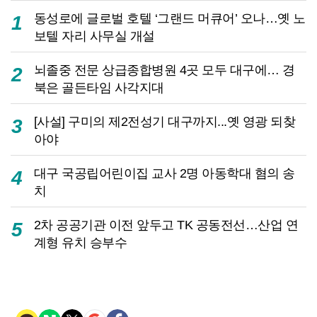
동성로에 글로벌 호텔 ‘그랜드 머큐어’ 오나…옛 노
1
보텔 자리 사무실 개설
뇌졸중 전문 상급종합병원 4곳 모두 대구에… 경
2
북은 골든타임 사각지대
[사설] 구미의 제2전성기 대구까지...옛 영광 되찾
3
아야
대구 국공립어린이집 교사 2명 아동학대 혐의 송
4
치
2차 공공기관 이전 앞두고 TK 공동전선…산업 연
5
계형 유치 승부수