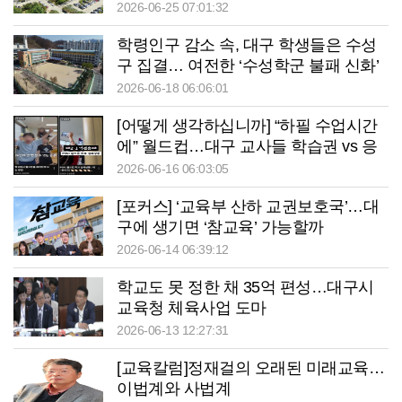
2026-06-25 07:01:32
학령인구 감소 속, 대구 학생들은 수성
구 집결… 여전한 ‘수성학군 불패 신화’
2026-06-18 06:06:01
[어떻게 생각하십니까] “하필 수업시간
에” 월드컵…대구 교사들 학습권 vs 응
원 고민
2026-06-16 06:03:05
[포커스] ‘교육부 산하 교권보호국’…대
구에 생기면 ‘참교육’ 가능할까
2026-06-14 06:39:12
학교도 못 정한 채 35억 편성…대구시
교육청 체육사업 도마
2026-06-13 12:27:31
[교육칼럼]정재걸의 오래된 미래교육…
이법계와 사법계