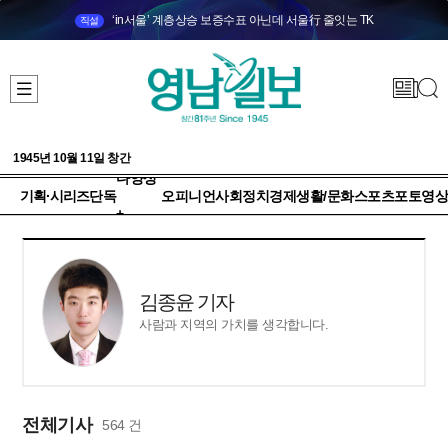
‘in서울’ 계층상승 보증수표 아닌데 서울行 줄잇는 TK
직설
1945년 10월 11일 창간
다양성
기획·시리즈
단독
오피니언
사회
정치
경제
생활/문화
스포츠
포토
영상
+
김종윤 기자
사람과 지역의 가치를 생각합니다.
전체기사
564 건