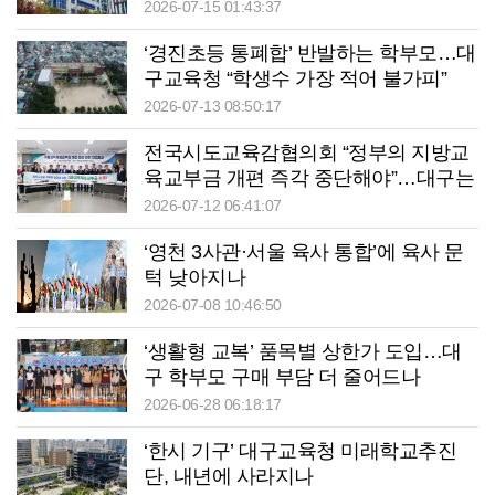
2026-07-15 01:43:37
‘경진초등 통폐합’ 반발하는 학부모…대
구교육청 “학생수 가장 적어 불가피”
2026-07-13 08:50:17
전국시도교육감협의회 “정부의 지방교
육교부금 개편 즉각 중단해야”…대구는
7천억~8천억원 손실 추정
2026-07-12 06:41:07
‘영천 3사관·서울 육사 통합’에 육사 문
턱 낮아지나
2026-07-08 10:46:50
‘생활형 교복’ 품목별 상한가 도입…대
구 학부모 구매 부담 더 줄어드나
2026-06-28 06:18:17
‘한시 기구’ 대구교육청 미래학교추진
단, 내년에 사라지나