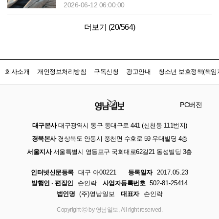
2026-06-12 06:00:00
더보기 (
20
/
564
)
회사소개
개인정보처리방침
구독신청
광고안내
청소년 보호정책(책임자
PC버전
대구본사
대구광역시 동구 동대구로 441 (신천동 111번지)
경북본사
경상북도 안동시 풍천면 수호로 59 우대빌딩 4층
서울지사
서울특별시 영등포구 국회대로62길21 동성빌딩 3층
인터넷신문등록
대구 아00221
등록일자
2017.05.23
발행인 · 편집인
손인락
사업자등록번호
502-81-25414
법인명
(주)영남일보
대표자
손인락
Copyright ⓒ by 영남일보, All right reserved.