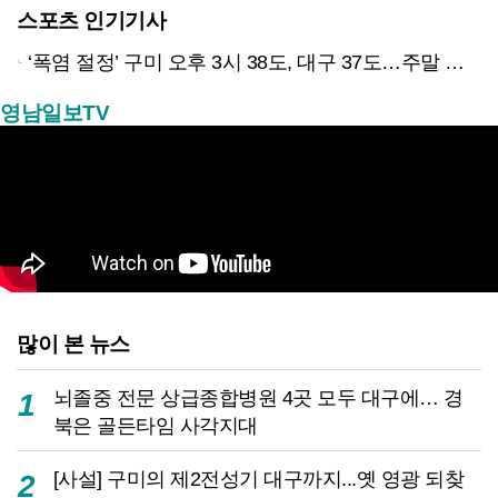
스포츠 인기기사
‘폭염 절정’ 구미 오후 3시 38도, 대구 37도…주말 한풀 꺾일까?
영남일보TV
많이 본 뉴스
뇌졸중 전문 상급종합병원 4곳 모두 대구에… 경
1
북은 골든타임 사각지대
[사설] 구미의 제2전성기 대구까지...옛 영광 되찾
2