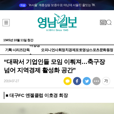
‘in서울’ 계층상승 보증수표 아닌데 서울行 줄잇는 TK
직설
1945년 10월 11일 창간
다양성
기획·시리즈
단독
오피니언
사회
정치
경제
포토
영상
스포츠
문화
동정
+
“대팍서 기업인들 모임 이뤄져…축구장
넘어 지역경제 활성화 공간”
2019-07-27
■ 대구FC 엔젤클럽 이호경 회장